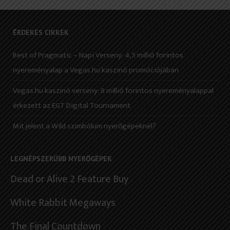
ÉRDEKES CIKKEK
Best of Pragmatic – Napi Verseny: 4,5 millió forintos
nyereményalap a Vegas.hu kaszinó promóciójában
Vegas.hu kaszinó verseny: 8 millió forintos nyereményalappal
érkezett az EGT Digital Tournament
Mit jelent a Wild szimbólum nyerőgépeknél?
LEGNÉPSZERŰBB NYERŐGÉPEK
Dead or Alive 2 Feature Buy
White Rabbit Megaways
The Final Countdown