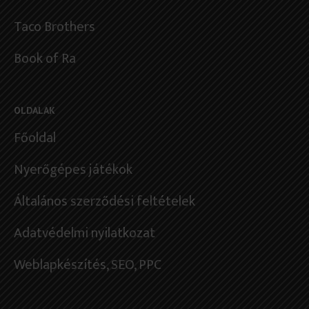
Taco Brothers
Book of Ra
OLDALAK
Főoldal
Nyerőgépes játékok
Általános szerződési feltételek
Adatvédelmi nyilatkozat
Weblapkészítés
, SEO, PPC