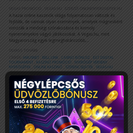
VEGAS PROMÓCIÓ
,
VEGAS.HU
SZERZŐ:
ONLINENYEROGEPEK.HU
A hazai online kaszinók világa folyamatosan változik és
fejlődik, de vannak olyan események, amelyek mágnesként
vonzzák a minőségi szórakozásra és komoly
nyereményekre vágyó játékosokat. A Vegas.hu, mint
Magyarország egyik legmeghatározóbb,...
OLVASS TOVÁBB
CÍMKÉK:
AMUSNET
,
BELL LINK
,
CASINO BÓNUSZ
,
EGT DIGITAL
TOURNAMENT
,
KASZINÓ PROMÓCIÓ
,
NYERŐGÉP VERSENY
,
NYERŐGÉPEK
,
ONLINE KASZINÓ
,
SZERENCSEJÁTÉK
,
VEGAS.HU
Minden, amit a Summer Vibes promócióról
tudni kell
KASZINÓ HÍREK
,
KASZINÓ VERSENY
,
ONLINE KASZINÓK
,
SUMMER VIBES
,
VEGAS
,
VEGAS PROMÓCIÓ
,
VEGAS.HU
SZERZŐ:
ONLINENYEROGEPEK.HU