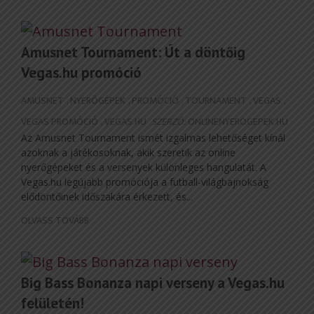
Amusnet Tournament: Út a döntőig
Vegas.hu promóció
AMUSNET
,
NYERŐGÉPEK
,
PROMÓCIÓ
,
TOURNAMENT
,
VEGAS
,
VEGAS PROMÓCIÓ
,
VEGAS.HU
SZERZŐ:
ONLINENYEROGEPEK.HU
Az Amusnet Tournament ismét izgalmas lehetőséget kínál
azoknak a játékosoknak, akik szeretik az online
nyerőgépeket és a versenyek különleges hangulatát. A
Vegas.hu legújabb promóciója a futball-világbajnokság
elődöntőinek időszakára érkezett, és...
OLVASS TOVÁBB
Big Bass Bonanza napi verseny a Vegas.hu
felületén!