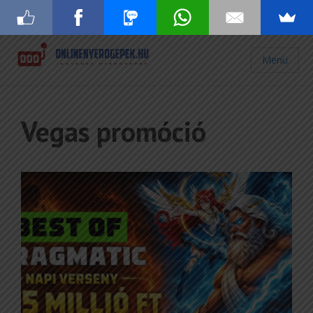
Menü
Vegas promóció