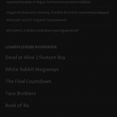
nyereményalap a Vegas.hu kaszinó promóciójában
Vegas.hu kaszinó verseny: 8 millió forintos nyereményalappal
érkezett az EGT Digital Tournament
Mit jelent a Wild szimbólum nyerőgépeknél?
LEGNÉPSZERŰBB NYERŐGÉPEK
Dead or Alive 2 Feature Buy
White Rabbit Megaways
The Final Countdown
Taco Brothers
Book of Ra