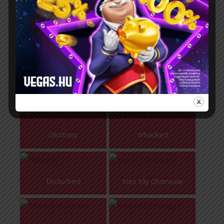
A nyári szezon beköszöntével az online szerencsejáték-piac
is magasabb fokozatba kapcsol. Az év ezen időszakában a
játékosok nem csupán a kikapcsolódást és a hűsítő
élményeket keresik, hanem azokat az exkluzív...
OLVASS TOVÁBB
Legújabb nyerőgépek
Gluttony
Whacked
Disturbed
Kiss My Chainsaw