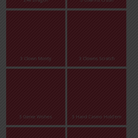
3 Clown Monty
3 Clowns Scratch
3 Genie Wishes
3 Hand Casino Hold'em