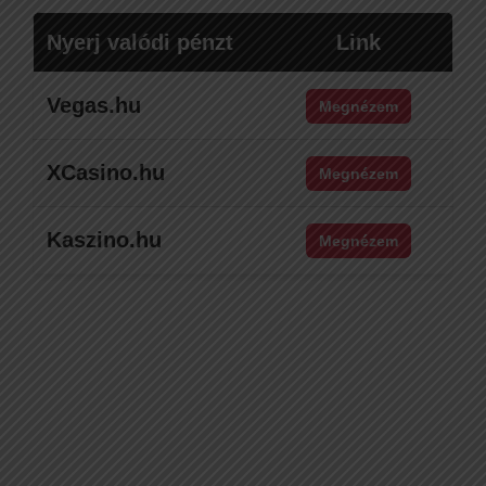
Nyerj valódi pénzt
Link
Vegas.hu
Megnézem
XCasino.hu
Megnézem
Kaszino.hu
Megnézem