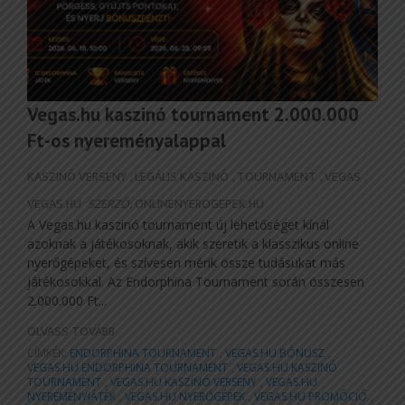
Vegas.hu kaszinó tournament 2.000.000
Ft-os nyereményalappal
KASZINÓ VERSENY
,
LEGÁLIS KASZINÓ
,
TOURNAMENT
,
VEGAS
,
VEGAS.HU
SZERZŐ:
ONLINENYEROGEPEK.HU
A Vegas.hu kaszinó tournament új lehetőséget kínál
azoknak a játékosoknak, akik szeretik a klasszikus online
nyerőgépeket, és szívesen mérik össze tudásukat más
játékosokkal. Az Endorphina Tournament során összesen
2.000.000 Ft...
OLVASS TOVÁBB
CÍMKÉK:
ENDORPHINA TOURNAMENT
,
VEGAS.HU BÓNUSZ
,
VEGAS.HU ENDORPHINA TOURNAMENT
,
VEGAS.HU KASZINÓ
TOURNAMENT
,
VEGAS.HU KASZINÓ VERSENY
,
VEGAS.HU
NYEREMÉNYJÁTÉK
,
VEGAS.HU NYERŐGÉPEK
,
VEGAS.HU PROMÓCIÓ
,