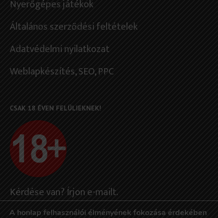
Nyerőgépes játékok
Általános szerződési feltételek
Adatvédelmi nyilatkozat
Weblapkészítés
, SEO, PPC
CSAK 18 ÉVEN FELÜLIEKNEK!
Kérdése van? Írjon e-mailt.
Felelősségteljes szerencsejáték
A honlap felhasználói élményének fokozása érdekében