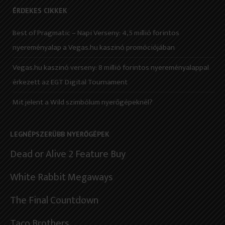
ÉRDEKES CIKKEK
Best of Pragmatic – Napi Verseny: 4,5 millió forintos
nyereményalap a Vegas.hu kaszinó promóciójában
Vegas.hu kaszinó verseny: 8 millió forintos nyereményalappal
érkezett az EGT Digital Tournament
Mit jelent a Wild szimbólum nyerőgépeknél?
LEGNÉPSZERŰBB NYERŐGÉPEK
Dead or Alive 2 Feature Buy
White Rabbit Megaways
The Final Countdown
Taco Brothers