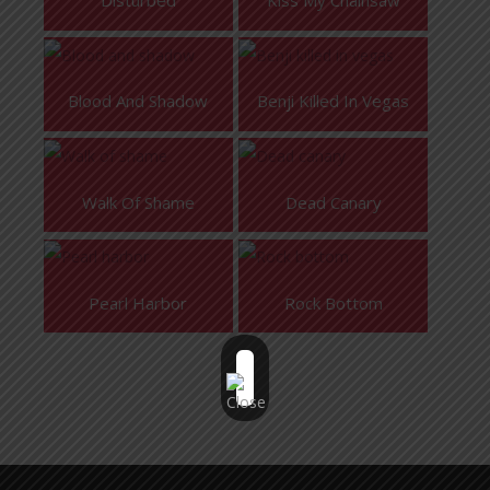
Disturbed
Kiss My Chainsaw
Blood And Shadow
Benji Killed In Vegas
Walk Of Shame
Dead Canary
Pearl Harbor
Rock Bottom