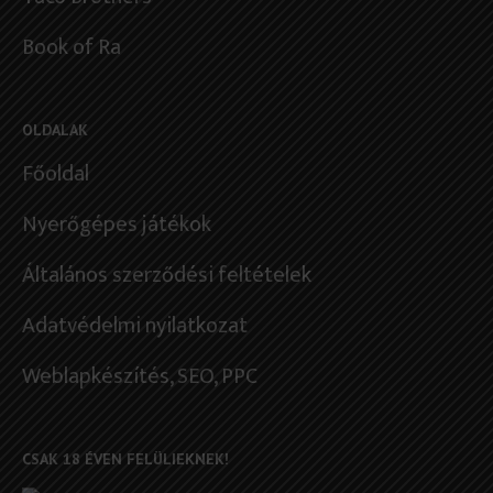
Book of Ra
OLDALAK
Főoldal
Nyerőgépes játékok
Általános szerződési feltételek
Adatvédelmi nyilatkozat
Weblapkészítés
, SEO, PPC
CSAK 18 ÉVEN FELÜLIEKNEK!