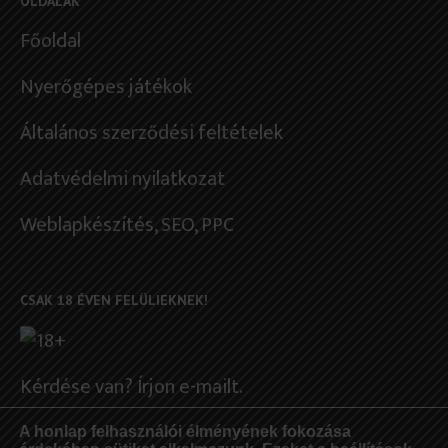
OLDALAK
Főoldal
Nyerőgépes játékok
Általános szerződési feltételek
Adatvédelmi nyilatkozat
Weblapkészítés
, SEO, PPC
CSAK 18 ÉVEN FELÜLIEKNEK!
Kérdése van? Írjon e-mailt.
Felelősségteljes szerencsejáték
A honlap felhasználói élményének fokozása