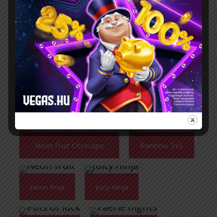
Gladiators Of Rome
Fruity 3x3
Jackpot 3x3
Red Dragon
Football 3x3
Blazing 777
Neon Fruit Cityscape
Rainbow 3x3
Neon Fruit
Juicy Ninja