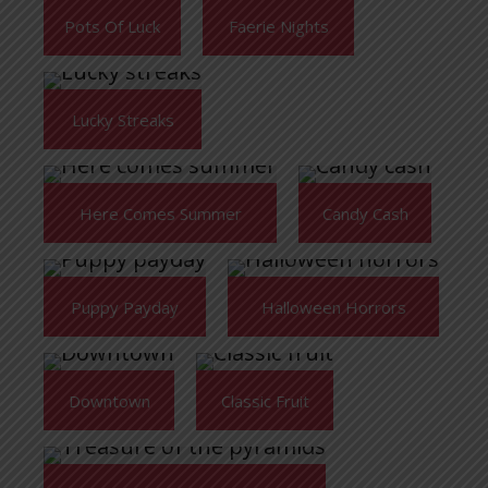
Pots Of Luck
Faerie Nights
Lucky Streaks
Here Comes Summer
Candy Cash
Puppy Payday
Halloween Horrors
Downtown
Classic Fruit