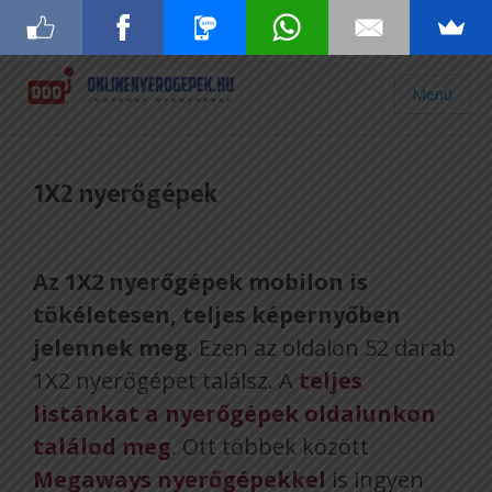
Menü
1X2 nyerőgépek
Az 1X2 nyerőgépek mobilon is
tökéletesen, teljes képernyőben
jelennek meg
. Ezen az oldalon 52 darab
1X2 nyerőgépet találsz. A
teljes
listánkat a nyerőgépek oldalunkon
találod meg
. Ott többek között
Megaways nyerőgépekkel
is ingyen