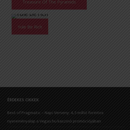
Treasure Of The Pyramids
Yule Be Rich
ÉRDEKES CIKKEK
Best of Pragmatic – Napi Verseny: 4,5 millió forintos
nyereményalap a Vegas.hu kaszinó promóciójában