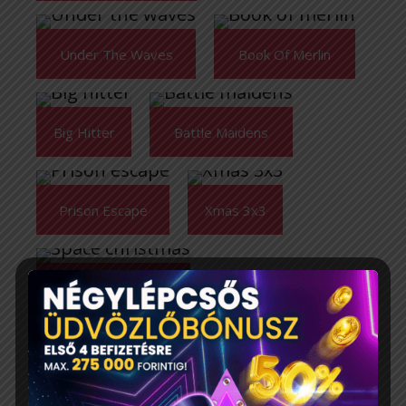
Under The Waves
Book Of Merlin
Big Hitter
Battle Maidens
Prison Escape
Xmas 3x3
Space Christmas
The Da Vinci Device