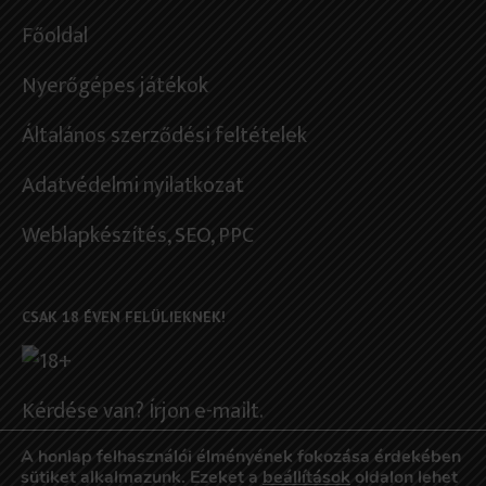
Főoldal
Nyerőgépes játékok
Általános szerződési feltételek
Adatvédelmi nyilatkozat
Weblapkészítés
, SEO, PPC
CSAK 18 ÉVEN FELÜLIEKNEK!
Kérdése van? Írjon e-mailt.
Felelősségteljes szerencsejáték
A honlap felhasználói élményének fokozása érdekében
sütiket alkalmazunk. Ezeket a
beállítások
oldalon lehet