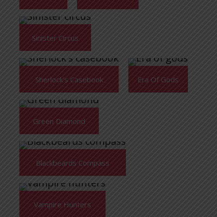
Sinister Circus
Sherlock's Casebook
Era Of Gods
Green Diamond
Blackbeards Compass
Vampire Hunters