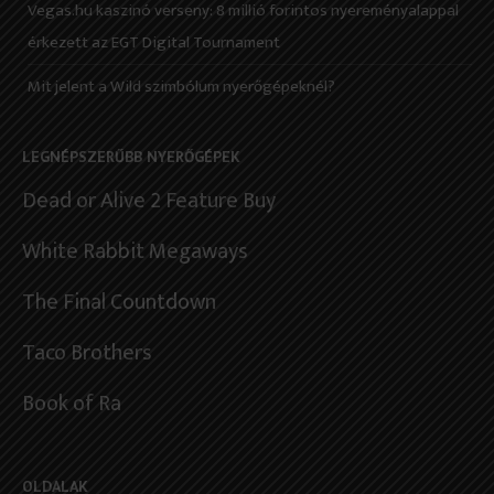
Vegas.hu kaszinó verseny: 8 millió forintos nyereményalappal
érkezett az EGT Digital Tournament
Mit jelent a Wild szimbólum nyerőgépeknél?
LEGNÉPSZERŰBB NYERŐGÉPEK
Dead or Alive 2 Feature Buy
White Rabbit Megaways
The Final Countdown
Taco Brothers
Book of Ra
OLDALAK