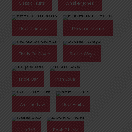
Classic Fruits
Whisker Jones
Reel Diamonds
Phoenix Inferno
Fields Of Clover
Stellar Ways
Triple Bar
Irish Love
I Am The Law
Reel Fruits
Italia 3x3
Book Of Loki