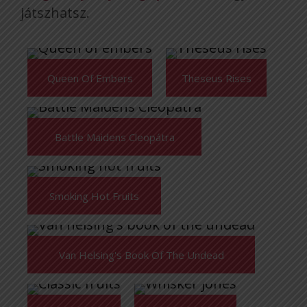
játszhatsz.
Queen Of Embers
Theseus Rises
Battle Maidens Cleopátra
Smoking Hot Fruits
Van Helsing's Book Of The Undead