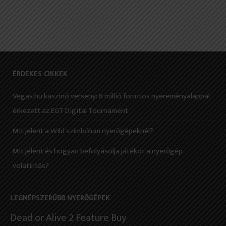
ÉRDEKES CIKKEK
Vegas.hu kaszinó verseny: 8 millió forintos nyereményalappal
érkezett az EGT Digital Tournament
Mit jelent a Wild szimbólum nyerőgépeknél?
Mit jelent és hogyan befolyásolja játékot a nyerőgép
volatilitás?
LEGNÉPSZERŰBB NYERŐGÉPEK
Dead or Alive 2 Feature Buy