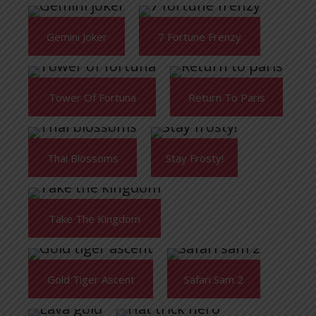
Gemini Joker
7 Fortune Frenzy
Tower Of Fortuna
Return To Paris
Thai Blossoms
Stay Frosty!
Take The Kingdom
Gold Tiger Ascent
Safari Sam 2