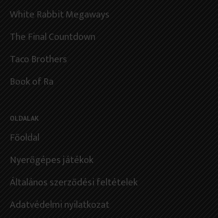
White Rabbit Megaways
The Final Countdown
Taco Brothers
Book of Ra
OLDALAK
Főoldal
Nyerőgépes játékok
Általános szerződési feltételek
Adatvédelmi nyilatkozat