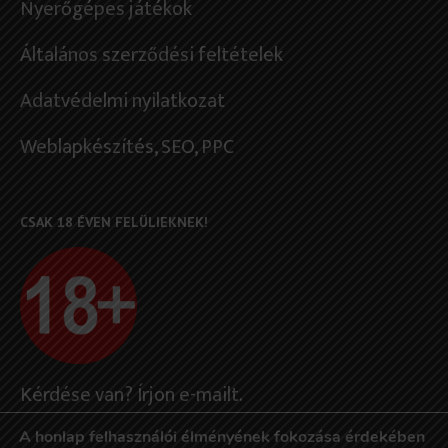
Nyerőgépes játékok
Általános szerződési feltételek
Adatvédelmi nyilatkozat
Weblapkészítés
, SEO, PPC
CSAK 18 ÉVEN FELÜLIEKNEK!
Kérdése van? Írjon e-mailt.
Felelősségteljes szerencsejáték
A honlap felhasználói élményének fokozása érdekében