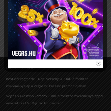
Pearl Harbor
Rock Bottom
ÉRDEKES CIKKEK
Best of Pragmatic – Napi Verseny: 4,5 millió forintos
nyereményalap a Vegas.hu kaszinó promóciójában
Vegas.hu kaszinó verseny: 8 millió forintos nyereményalappal
érkezett az EGT Digital Tournament