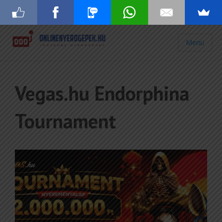
Menü
Vegas.hu Endorphina
Tournament