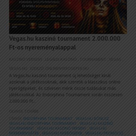
Vegas.hu kaszinó tournament 2.000.000
Ft-os nyereményalappal
KASZINÓ VERSENY
,
LEGÁLIS KASZINÓ
,
TOURNAMENT
,
VEGAS
,
VEGAS.HU
SZERZŐ:
ONLINENYEROGEPEK.HU
A Vegas.hu kaszinó tournament új lehetőséget kínál
azoknak a játékosoknak, akik szeretik a klasszikus online
nyerőgépeket, és szívesen mérik össze tudásukat más
játékosokkal. Az Endorphina Tournament során összesen
2.000.000 Ft...
OLVASS TOVÁBB
CÍMKÉK:
ENDORPHINA TOURNAMENT
,
VEGAS.HU BÓNUSZ
,
VEGAS.HU ENDORPHINA TOURNAMENT
,
VEGAS.HU KASZINÓ
TOURNAMENT
,
VEGAS.HU KASZINÓ VERSENY
,
VEGAS.HU
NYEREMÉNYJÁTÉK
,
VEGAS.HU NYERŐGÉPEK
,
VEGAS.HU PROMÓCIÓ
,