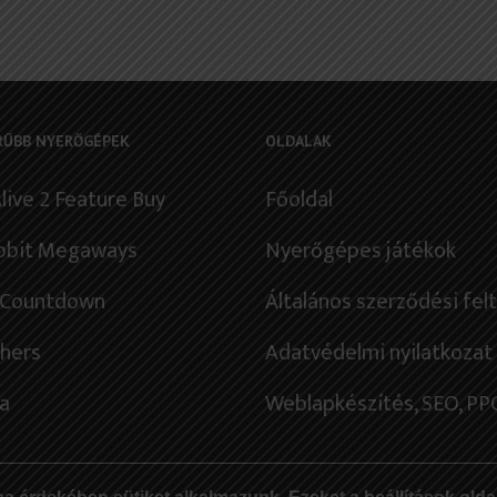
RŰBB NYERŐGÉPEK
OLDALAK
live 2 Feature Buy
Főoldal
bbit Megaways
Nyerőgépes játékok
l Countdown
Általános szerződési fel
thers
Adatvédelmi nyilatkozat
a
Weblapkészítés
, SEO, PP