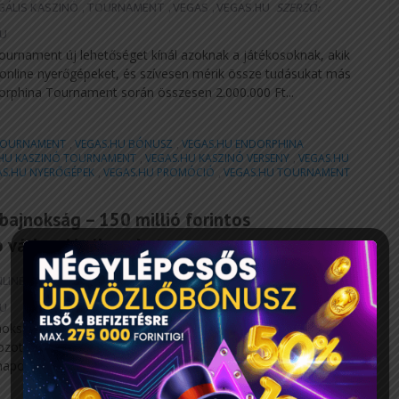
GÁLIS KASZINÓ
,
TOURNAMENT
,
VEGAS
,
VEGAS.HU
SZERZŐ:
HU
ournament új lehetőséget kínál azoknak a játékosoknak, akik
s online nyerőgépeket, és szívesen mérik össze tudásukat más
orphina Tournament során összesen 2.000.000 Ft...
TOURNAMENT
,
VEGAS.HU BÓNUSZ
,
VEGAS.HU ENDORPHINA
.HU KASZINÓ TOURNAMENT
,
VEGAS.HU KASZINÓ VERSENY
,
VEGAS.HU
AS.HU NYERŐGÉPEK
,
VEGAS.HU PROMÓCIÓ
,
VEGAS.HU TOURNAMENT
 bajnokság – 150 millió forintos
 várja a játékosokat
LINE KASZINÓK
,
TOURNAMENT
,
VEGAS
,
VEGAS VIP
SZERZŐ:
HU
nokság egy különleges online kaszinó promóció, ahol a
ott nyerőgépekkel és rulett játékokkal gyűjthetnek
apon keresztül zajló verseny során a ranglista legjobb...