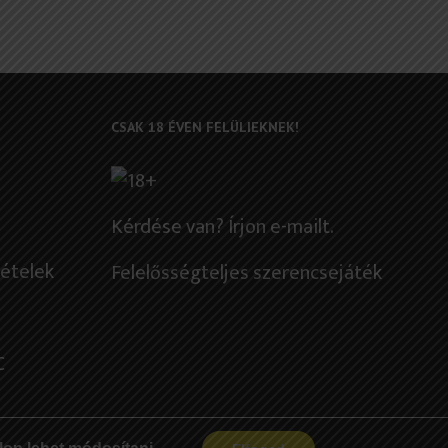
CSAK 18 ÉVEN FELÜLIEKNEK!
Kérdése van? Írjon e-mailt.
tételek
Felelősségteljes szerencsejáték
C