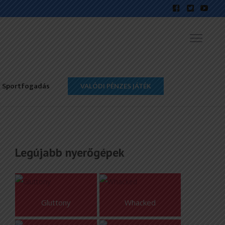
Sportfogadás
VALÓDI PÉNZES JÁTÉK
Legújabb nyerőgépek
Gluttony
Whacked