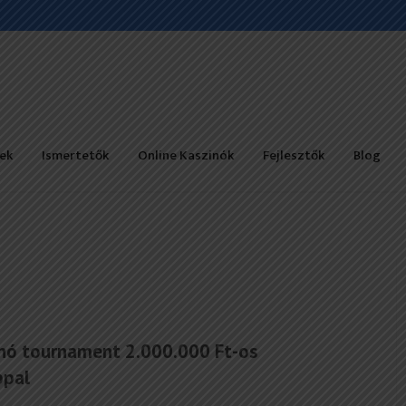
ek
Ismertetők
Online Kaszinók
Fejlesztők
Blog
inó tournament 2.000.000 Ft-os
ppal