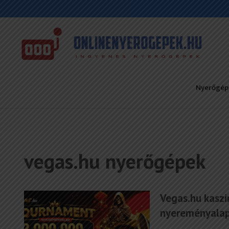
Nyerőgép
vegas.hu nyerőgépek
Vegas.hu kasz
nyereményala