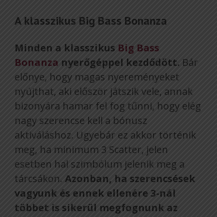
A klasszikus Big Bass Bonanza
Minden a klasszikus
Big Bass
Bonanza
nyerőgéppel kezdődött.
Bár
előnye, hogy magas nyereményeket
nyújthat, aki először játszik vele, annak
bizonyára hamar fel fog tűnni, hogy elég
nagy szerencse kell a bónusz
aktiváláshoz. Ugyebár ez akkor történik
meg, ha minimum 3 Scatter, jelen
esetben hal szimbólum jelenik meg a
tárcsákon.
Azonban, ha szerencsések
vagyunk és ennek ellenére 3-nál
többet is sikerül megfognunk az