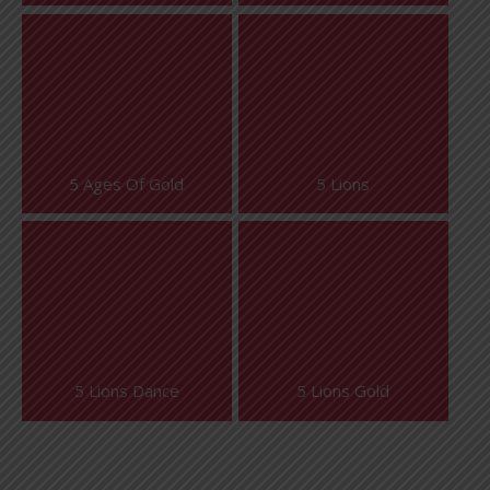
5 Ages Of Gold
5 Lions
5 Lions Dance
5 Lions Gold