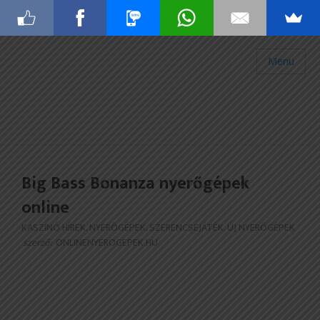
Menü
Big Bass Bonanza nyerőgépek
online
KASZINÓ HÍREK
,
NYERŐGÉPEK
,
SZERENCSEJÁTÉK
,
ÚJ NYERŐGÉPEK
szerző:
ONLINENYEROGEPEK.HU