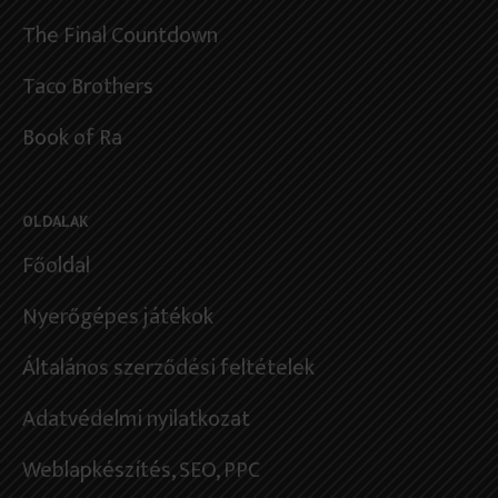
The Final Countdown
Taco Brothers
Book of Ra
OLDALAK
Főoldal
Nyerőgépes játékok
Általános szerződési feltételek
Adatvédelmi nyilatkozat
Weblapkészítés
, SEO, PPC