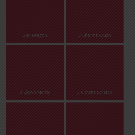
24k Dragon
3 Charms Crush
3 Clown Monty
3 Clowns Scratch