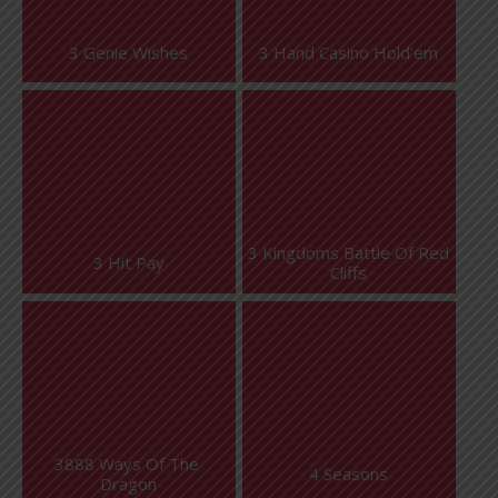
3 Genie Wishes
3 Hand Casino Hold'em
3 Kingdoms Battle Of Red 
3 Hit Pay
Cliffs
3888 Ways Of The 
4 Seasons
Dragon