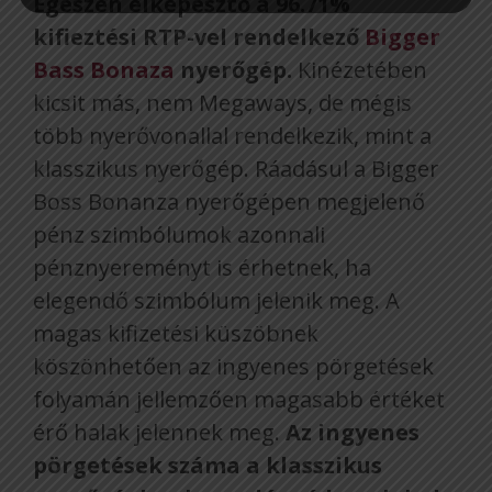
Egészen elképesztő a 96.71%
kifieztési RTP-vel rendelkező
Bigger
Bass Bonaza
nyerőgép.
Kinézetében
kicsit más, nem Megaways, de mégis
több nyerővonallal rendelkezik, mint a
klasszikus nyerőgép. Ráadásul a Bigger
Boss Bonanza nyerőgépen megjelenő
pénz szimbólumok azonnali
pénznyereményt is érhetnek, ha
elegendő szimbólum jelenik meg. A
magas kifizetési küszöbnek
köszönhetően az ingyenes pörgetések
folyamán jellemzően magasabb értéket
érő halak jelennek meg.
Az ingyenes
pörgetések száma a klasszikus