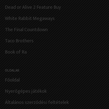
Dead or Alive 2 Feature Buy
White Rabbit Megaways
The Final Countdown
Taco Brothers
Book of Ra
OLDALAK
Főoldal
Nyerőgépes játékok
Általános szerződési feltételek