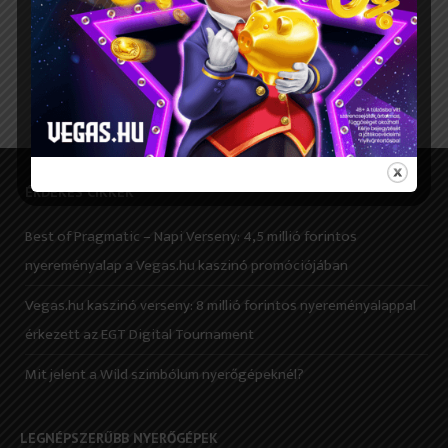
Pearl Harbor
Rock Bottom
ÉRDEKES CIKKEK
Best of Pragmatic – Napi Verseny: 4,5 millió forintos
nyereményalap a Vegas.hu kaszinó promóciójában
Vegas.hu kaszinó verseny: 8 millió forintos nyereményalappal
érkezett az EGT Digital Tournament
Mit jelent a Wild szimbólum nyerőgépeknél?
LEGNÉPSZERŰBB NYERŐGÉPEK