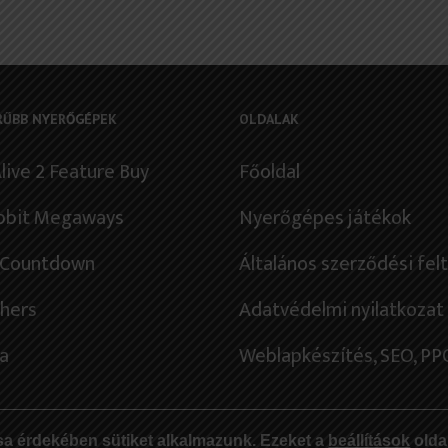
RŰBB NYERŐGÉPEK
OLDALAK
live 2 Feature Buy
Főoldal
bbit Megaways
Nyerőgépes játékok
l Countdown
Általános szerződési fel
thers
Adatvédelmi nyilatkozat
a
Weblapkészítés
, SEO, PP
sa érdekében sütiket alkalmazunk. Ezeket a
beállítások
olda