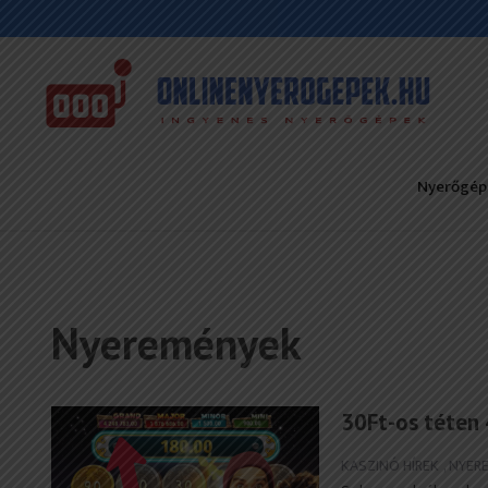
Nyerőgép
Nyeremények
30Ft-os téten
KASZINÓ HÍREK
,
NYER