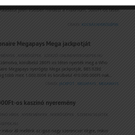
lemelőbb érzés, mint mikor " bedurrant az óra " a Super Dice
Ráadásul jelen esetben mindezt a maximum, 5000Ft-os téten
.
CÍMKÉK:
KOCKÁS NYERŐGÉPEK
lionaire Megapays Mega jackpotját
EMÉNYEK
,
NYERŐGÉPEK
SZERZŐ:
ONLINENYEROGEPEK.HU
számolva, körülbelül 280Ft-os téten nyerték meg a Who
onaire Megapays nyerőgép Mega jackpotját, 885.928£
eg több mint 1.000.000€ és körülbelül 410.000.000Ft-nak...
CÍMKÉK:
JACKPOT
,
MEGAPAYS
,
MEGAWAYS
000Ft-os kaszinó nyeremény
ZINÓ HÍREK
,
NYEREMÉNYEK
,
NYERŐGÉPEK
,
SZERENCSEJÁTÉK
GEPEK.HU
mikor áll mellénk az igazi nagy szerencse! Végre, mikor