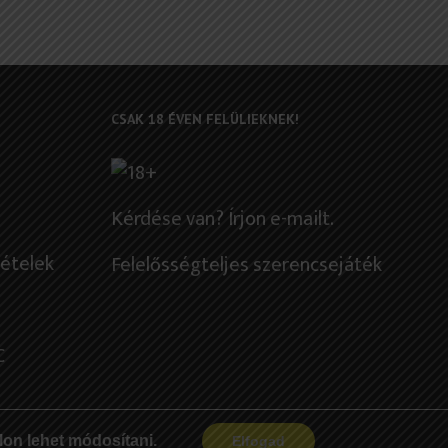
CSAK 18 ÉVEN FELÜLIEKNEK!
Kérdése van? Írjon e-mailt.
tételek
Felelősségteljes szerencsejáték
C
lon lehet módosítani.
Elfogad