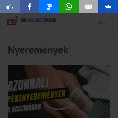
Menü
Nyeremények