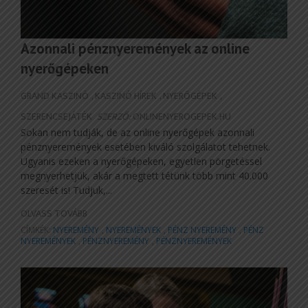
Azonnali pénznyeremények az online
nyerőgépeken
GRAND KASZINÓ
,
KASZINÓ HÍREK
,
NYERŐGÉPEK
,
SZERENCSEJÁTÉK
SZERZŐ:
ONLINENYEROGEPEK.HU
Sokan nem tudják, de az online nyerőgépek azonnali
pénznyeremények esetében kiváló szolgálatot tehetnek.
Ugyanis ezeken a nyerőgépeken, egyetlen pörgetéssel
megnyerhetjük, akár a megtett tétünk több mint 40.000
szeresét is! Tudjuk,...
OLVASS TOVÁBB
CÍMKÉK:
NYEREMÉNY
,
NYEREMÉNYEK
,
PÉNZ NYEREMÉNY
,
PÉNZ
NYEREMÉNYEK
,
PÉNZNYEREMÉNY
,
PÉNZNYEREMÉNYEK