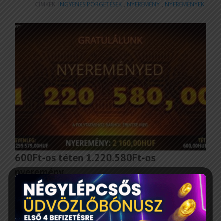
CÍMKÉK:
INGYENES PÖRGETÉSEK
,
NYEREMÉNY
,
NYEREMÉNYEK
600Ft-os téten 1.220.580Ft-os
nyeremény
KASZINÓ HÍREK
,
NYEREMÉNYEK
SZERZŐ:
ONLINENYEROGEPEK.HU
Igazán jól kezdte az új évet Ádám, mikor már az év
második napján egy szerencsés pörgetésének