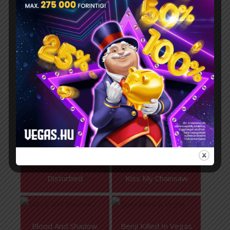
köszönhetően több 1.200.000Ft-ot nyert az egyik hazai
online kaszinóban. Állítása szerint nem nem szokott...
OLVASS TOVÁBB
CÍMKÉK:
INGYENES PÖRGETÉSEK
,
KASZINÓ HÍREK
,
NETENT
,
NYEREMÉNYEK
,
SZABADJATEK
Legújabb nyerőgépek
Gluttony
Whacked
Disturbed
Kiss My Chainsaw
Blood And Shadow
Benji Killed In Vegas