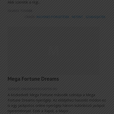
Akik szeretik a régi...
OLVASS TOVÁBB
CÍMKÉK:
INGYENES PÖRGETÉSEK
,
NETENT
,
SZABADJATEK
M
Mega Fortune Dreams
SZERZŐ:
ONLINENYEROGEPEK.HU
A közkedvelt Mega Fortune második szériája a Mega
Fortune Dreams nyerőgép. Az elődjéhez hasonló módon ez
is egy jackpotos online nyerőgép három különböző jackpot
nyereménnyel. Ezek a Rapid, a Major...