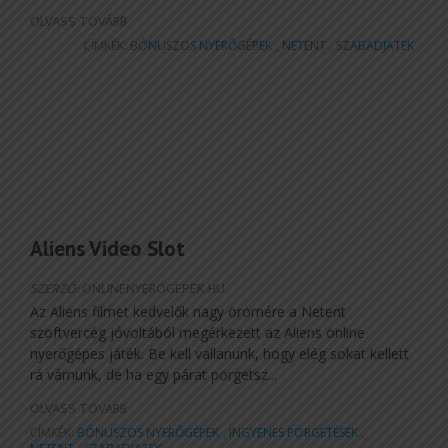
OLVASS TOVÁBB
CÍMKÉK:
BÓNUSZOS NYERŐGÉPEK
,
NETENT
,
SZABADJATEK
Aliens Video Slot
SZERZŐ:
ONLINENYEROGEPEK.HU
Az Aliens filmet kedvelők nagy örömére a Netent
szoftvercég jóvoltából megérkezett az Aliens online
nyerőgépes játék. Be kell vallanunk, hogy elég sokat kellett
rá várnunk, de ha egy párat pörgetsz...
OLVASS TOVÁBB
CÍMKÉK:
BÓNUSZOS NYERŐGÉPEK
,
INGYENES PÖRGETÉSEK
,