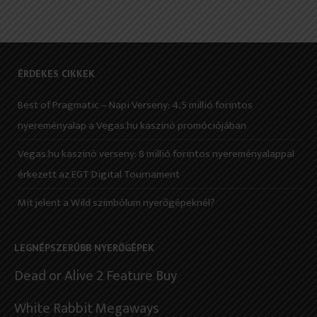
ÉRDEKES CIKKEK
Best of Pragmatic – Napi Verseny: 4,5 millió forintos
nyereményalap a Vegas.hu kaszinó promóciójában
Vegas.hu kaszinó verseny: 8 millió forintos nyereményalappal
érkezett az EGT Digital Tournament
Mit jelent a Wild szimbólum nyerőgépeknél?
LEGNÉPSZERŰBB NYERŐGÉPEK
Dead or Alive 2 Feature Buy
White Rabbit Megaways