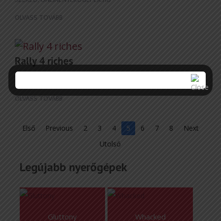
OLVASS TOVÁBB
Rally 4 riches
SZERZŐ:
ONLINENYEROGEPEK.HU
OLVASS TOVÁBB
Első
Previous
2
3
4
5
6
7
8
Next
Utolsó
Legújabb nyerőgépek
Gluttony
Whacked