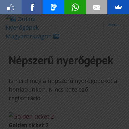
Menü
Népszerű nyerőgépek
Ismerd meg a népszerű nyerőgépeket a
honlapunkon. Nincs kötelező
regisztráció.
Golden ticket 2