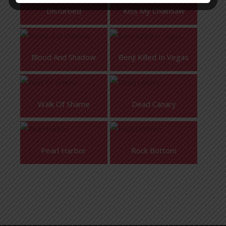
Disturbed
Kiss My Chainsaw
Blood And Shadow
Benji Killed In Vegas
Walk Of Shame
Dead Canary
Pearl Harbor
Rock Bottom