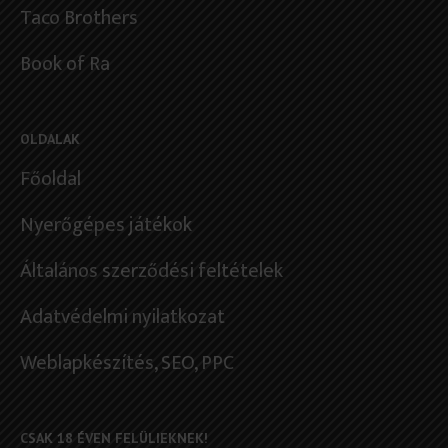
Taco Brothers
Book of Ra
OLDALAK
Főoldal
Nyerőgépes játékok
Általános szerződési feltételek
Adatvédelmi nyilatkozat
Weblapkészítés
, SEO, PPC
CSAK 18 ÉVEN FELÜLIEKNEK!