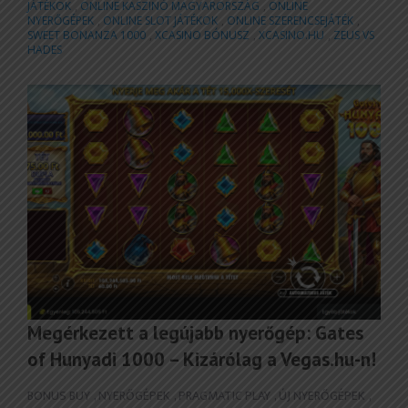
JÁTÉKOK
,
ONLINE KASZINÓ MAGYARORSZÁG
,
ONLINE
NYERŐGÉPEK
,
ONLINE SLOT JÁTÉKOK
,
ONLINE SZERENCSEJÁTÉK
,
SWEET BONANZA 1000
,
XCASINO BÓNUSZ
,
XCASINO.HU
,
ZEUS VS
HADES
Megérkezett a legújabb nyerőgép: Gates
of Hunyadi 1000 – Kizárólag a Vegas.hu-n!
BONUS BUY
,
NYERŐGÉPEK
,
PRAGMATIC PLAY
,
ÚJ NYERŐGÉPEK
,