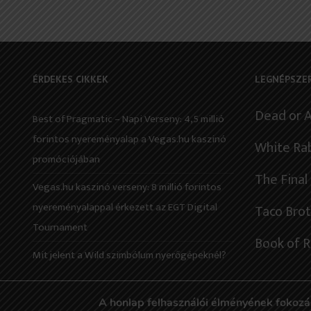
ÉRDEKES CIKKEK
LEGNÉPSZE
Dead or A
Best of Pragmatic – Napi Verseny: 4,5 millió
forintos nyereményalap a Vegas.hu kaszinó
White Ra
promóciójában
The Fina
Vegas.hu kaszinó verseny: 8 millió forintos
nyereményalappal érkezett az EGT Digital
Taco Bro
Tournament
Book of R
Mit jelent a Wild szimbólum nyerőgépeknél?
A honlap felhasználói élményének fokozá