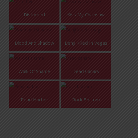
Disturbed
Kiss My Chainsaw
Blood And Shadow
Benji Killed In Vegas
Walk Of Shame
Dead Canary
Pearl Harbor
Rock Bottom