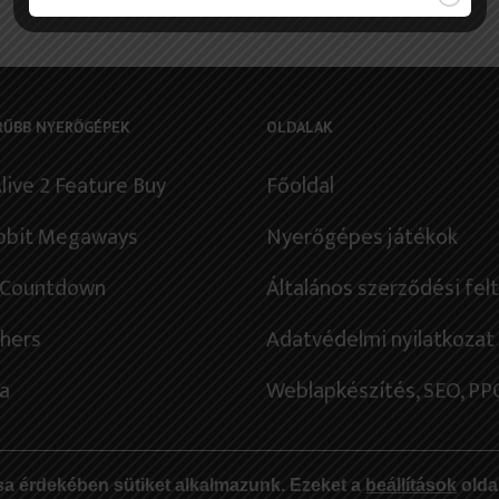
RŰBB NYERŐGÉPEK
OLDALAK
live 2 Feature Buy
Főoldal
bbit Megaways
Nyerőgépes játékok
l Countdown
Általános szerződési fel
thers
Adatvédelmi nyilatkozat
a
Weblapkészítés
, SEO, PP
sa érdekében sütiket alkalmazunk. Ezeket a
beállítások
olda