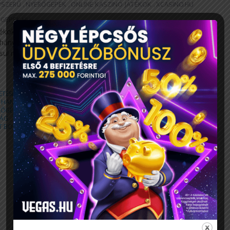
PSZERŰ
,
NYERŐGÉPEK
,
ONLINE KASZINÓ JÁTÉKOK
,
XCASINO.HU
GEPEK.HU
tékok népszerűsége évről évre növekszik, ami egyáltalán nem
ny kattintással több ezer nyerőgép és asztali játék közül
ásul mindezt biztonságos, kényelmes környezetben.
ETÉSI BÓNUSZ
,
30000 FT BÓNUSZ
,
BIG BASS VEGAS DELUXE
,
EMPIRE
,
HAND OF MIDAS 2
,
KASZINÓ BÓNUSZ
,
KASZINÓ JÁTÉKOK
,
LEGÁLIS
RŐGÉPEK
,
ONLINE KASZINÓ
,
ONLINE KASZINÓ JÁTÉKOK
,
ONLINE
ZÁG
,
ONLINE NYERŐGÉPEK
,
ONLINE SLOT JÁTÉKOK
,
ONLINE
T BONANZA 1000
,
XCASINO BÓNUSZ
,
XCASINO.HU
,
ZEUS VS HADES