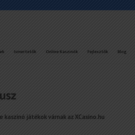
ek
Ismertetők
Online Kaszinók
Fejlesztők
Blog
usz
e kaszinó játékok várnak az XCasino.hu