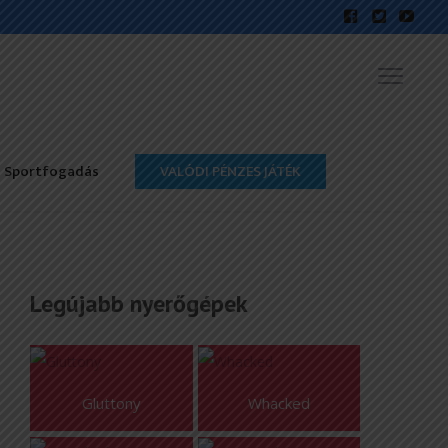
Sportfogadás
VALÓDI PÉNZES JÁTÉK
Legújabb nyerőgépek
Gluttony
Whacked