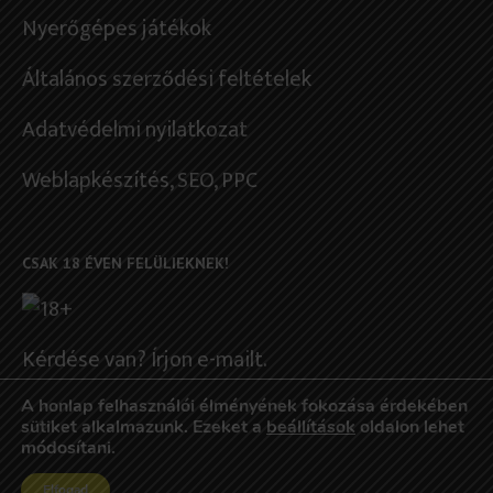
Nyerőgépes játékok
Általános szerződési feltételek
Adatvédelmi nyilatkozat
Weblapkészítés
, SEO, PPC
CSAK 18 ÉVEN FELÜLIEKNEK!
Kérdése van? Írjon e-mailt.
Felelősségteljes szerencsejáték
A honlap felhasználói élményének fokozása érdekében
sütiket alkalmazunk. Ezeket a
beállítások
oldalon lehet
módosítani.
Elfogad