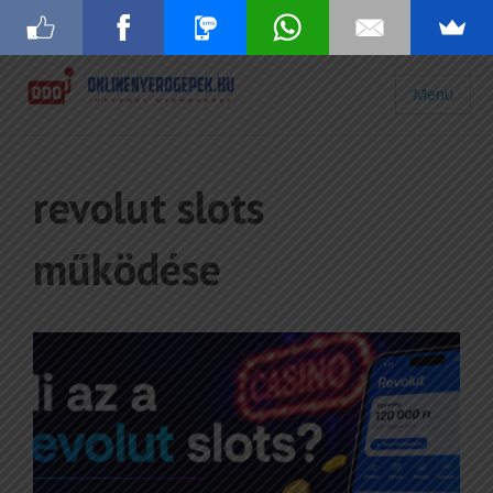
Menü
revolut slots
működése