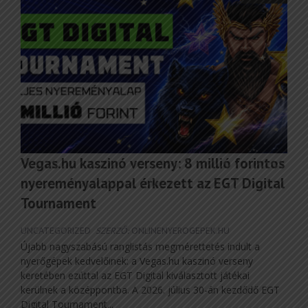
Vegas.hu kaszinó verseny: 8 millió forintos
nyereményalappal érkezett az EGT Digital
Tournament
UNCATEGORIZED
SZERZŐ:
ONLINENYEROGEPEK.HU
Újabb nagyszabású ranglistás megmérettetés indult a
nyerőgépek kedvelőinek: a Vegas.hu kaszinó verseny
keretében ezúttal az EGT Digital kiválasztott játékai
kerülnek a középpontba. A 2026. július 30-án kezdődő EGT
Digital Tournament...