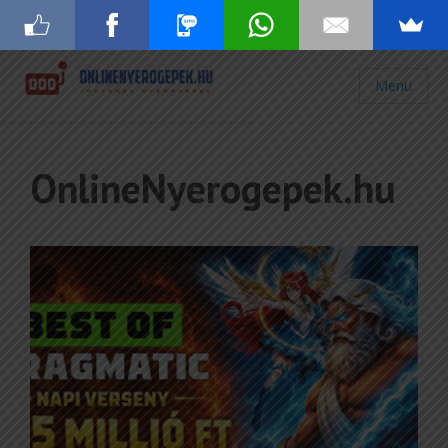
Menü
OnlineNyerogepek.hu