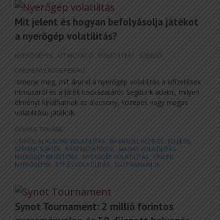
Mit jelent és hogyan befolyásolja játékot
a nyerőgép volatilitás?
NYERŐGÉPEK
,
ÚTMUTATÓ
,
VOLATILITÁS
SZERZŐ:
ONLINENYEROGEPEK.HU
Ismerje meg, mit árul el a nyerőgép volatilitás a kifizetések
ritmusáról és a játék kockázatáról. Segítünk átlátni, milyen
élményt kínálhatnak az alacsony, közepes vagy magas
volatilitású játékok.
OLVASS TOVÁBB
CÍMKÉK:
ALACSONY VOLATILITÁS
,
BANKROLL KEZELÉS
,
FELELŐS
SZERENCSEJÁTÉK
,
KASZINÓJÁTÉKOK
,
MAGAS VOLATILITÁS
,
NYERŐGÉP KIFIZETÉSEK
,
NYERŐGÉP VOLATILITÁS
,
ONLINE
NYERŐGÉPEK
,
RTP ÉS VOLATILITÁS
,
SLOT VARIANCIA
Synot Tournament: 2 millió forintos