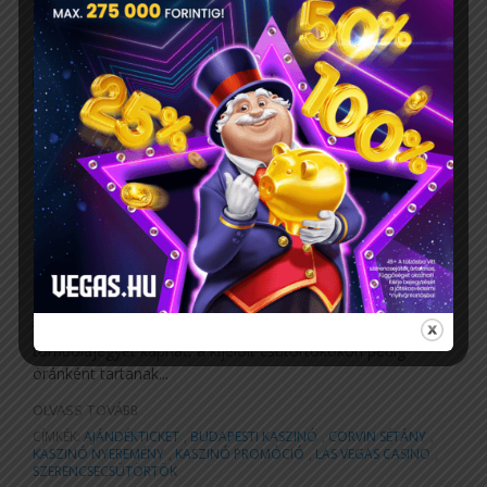
NYERŐGÉPEK
,
ÚJ KASZINÓJÁTÉKOK
,
ÚJ NYERŐGÉPEK
,
VEGAS KEDD
,
VEGAS.HU
SzerencseCsütörtök a Las Vegas Casino
Corvin Sétányban – akár 200 000 Ft-os
ajándékticket is nyerhető
FÖLDI KASZINÓK
,
KASZINÓK
,
PROMÓCIÓ
SZERZŐ:
ONLINENYEROGEPEK.HU
A SzerencseCsütörtök 2026 júliusában négy különleges
játéknappal várja a Las Vegas Casino Corvin Sétány
vendégeit. A promóció során minden látogató naponta egy
tombolajegyet kaphat, a kijelölt csütörtökökön pedig
óránként tartanak...
OLVASS TOVÁBB
CÍMKÉK:
AJÁNDÉKTICKET
,
BUDAPESTI KASZINÓ
,
CORVIN SÉTÁNY
,
KASZINÓ NYEREMÉNY
,
KASZINÓ PROMÓCIÓ
,
LAS VEGAS CASINO
,
SZERENCSECSÜTÖRTÖK