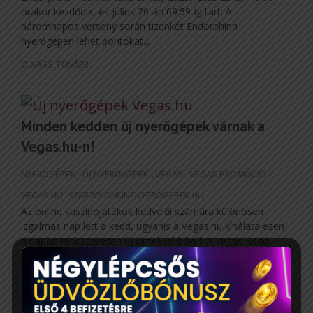
órakor kezdődik, és július 26-án 09:59-ig tart. A
háromnapos verseny során tizenkét Endorphina
nyerőgépen lehet pontokat...
OLVASS TOVÁBB
Minden kedden új nyerőgépek várnak a
Vegas.hu-n!
NYERŐGÉPEK
,
ÚJ NYERŐGÉPEK
,
VEGAS
,
VEGAS PROMÓCIÓ
,
VEGAS.HU
SZERZŐ:
ONLINENYEROGEPEK.HU
Az online kaszinójátékok kedvelői számára különösen
izgalmas nap lett a kedd, ugyanis a Vegas.hu kínálata ezen
a napon rendszeresen új címekkel bővül. A Vegas Kedd
keretében minden héten új nyerőgépek...
OLVASS TOVÁBB
CÍMKÉK:
KASZINÓJÁTÉKOK
,
LEGÁLIS ONLINE KASZINÓ
,
NYERŐGÉPES
JÁTÉKOK
,
ONLINE KASZINÓ MAGYARORSZÁGON
,
ONLINE