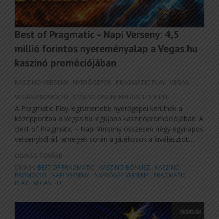
Best of Pragmatic – Napi Verseny: 4,5
millió forintos nyereményalap a Vegas.hu
kaszinó promóciójában
KASZINÓ VERSENY
,
NYERŐGÉPEK
,
PRAGMATIC PLAY
,
VEGAS
,
VEGAS PROMÓCIÓ
SZERZŐ:
ONLINENYEROGEPEK.HU
A Pragmatic Play legismertebb nyerőgépei kerülnek a
középpontba a Vegas.hu legújabb kaszinópromóciójában. A
Best of Pragmatic – Napi Verseny összesen négy egynapos
versenyből áll, amelyek során a játékosok a kiválasztott...
OLVASS TOVÁBB
CÍMKÉK:
BEST OF PRAGMATIC
,
KASZINÓ BÓNUSZ
,
KASZINÓ
PROMÓCIÓ
,
NAPI VERSENY
,
NYERŐGÉP VERSENY
,
PRAGMATIC
PLAY
,
VEGAS.HU