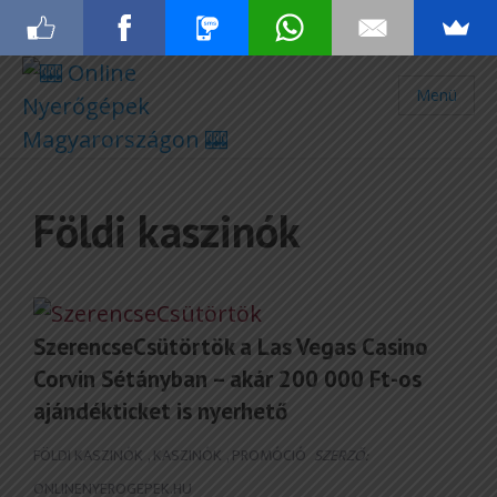
Menü
Földi kaszinók
SzerencseCsütörtök a Las Vegas Casino
Corvin Sétányban – akár 200 000 Ft-os
ajándékticket is nyerhető
FÖLDI KASZINÓK
,
KASZINÓK
,
PROMÓCIÓ
SZERZŐ:
ONLINENYEROGEPEK.HU