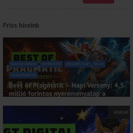
Friss híreink
KASZINÓ VERSENY
NYERŐGÉPEK
PRAGMATIC PLAY
VEGAS
VEGAS PROMÓCIÓ
Best of Pragmatic – Napi Verseny: 4,5
millió forintos nyereményalap a
Vegas.hu kaszinó promóciójában