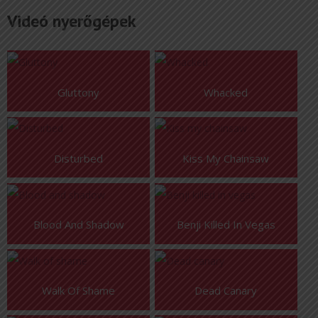
Videó nyerőgépek
Gluttony
Whacked
Disturbed
Kiss My Chainsaw
Blood And Shadow
Benji Killed In Vegas
Walk Of Shame
Dead Canary