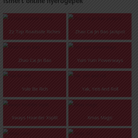
Ismert online nyerőgépek
Zz Top Roadside Riches
Zhao Cai Jin Bao Jackpot
Zhao Cai Jin Bao
Yum Yum Powerways
Yule Be Rich
Yak, Yeti And Roll
Xways Hoarder Xsplit
Xmas Magic