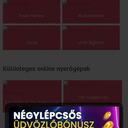
Pearl Harbor
Rock Bottom
Serial
Little Bighorn
Különleges online nyerőgépek
The Golden City
Cat Wilde In The Eclipse Of 
The Sun God
Great Rhino Deluxe