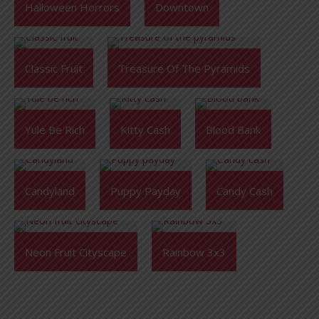
Halloween Horrors
Downtown
Classic Fruit
Treasure Of The Pyramids
Yule Be Rich
Kitty Cash
Blood Bank
Candyland
Puppy Payday
Candy Cash
Neon Fruit Cityscape
Rainbow 3x3