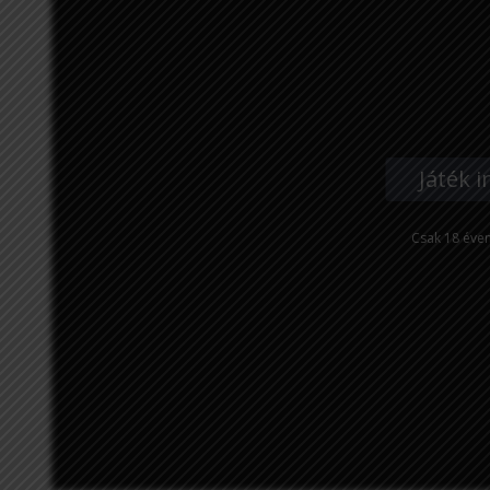
Játék i
Csak 18 éven