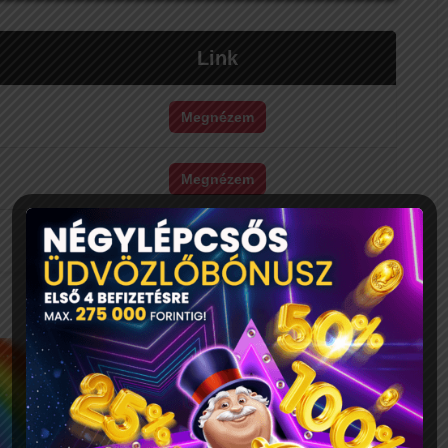
Link
Megnézem
Megnézem
Megnézem