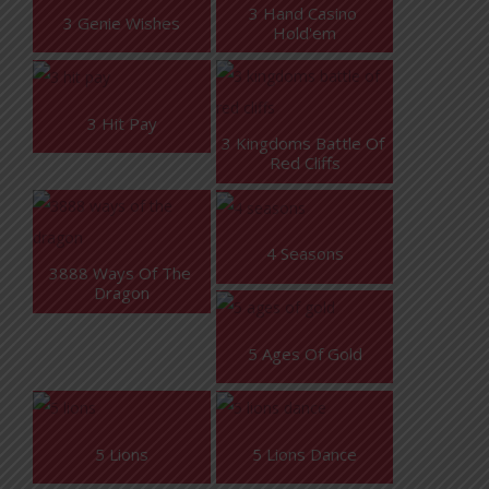
3 Hand Casino 
3 Genie Wishes
Hold'em
3 Hit Pay
3 Kingdoms Battle Of 
Red Cliffs
4 Seasons
3888 Ways Of The 
Dragon
5 Ages Of Gold
5 Lions
5 Lions Dance