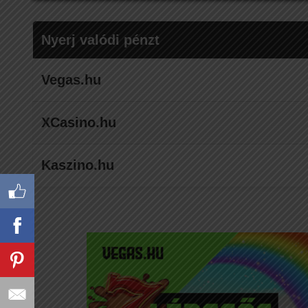
Nyerj valódi pénzt
Vegas.hu
XCasino.hu
Kaszino.hu