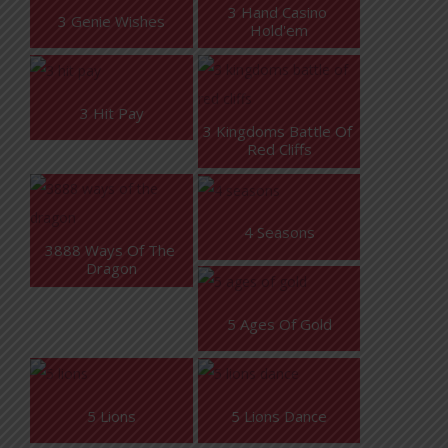
3 Hand Casino 
3 Genie Wishes
Hold'em
3 Hit Pay
3 Kingdoms Battle Of 
Red Cliffs
4 Seasons
3888 Ways Of The 
Dragon
5 Ages Of Gold
5 Lions
5 Lions Dance