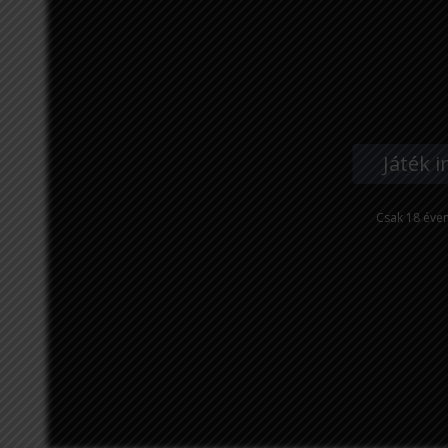
Játék i
Csak 18 éven