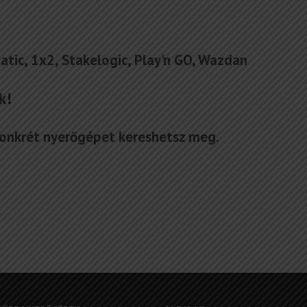
atic
,
1x2,
Stakelogic,
Play'n GO
,
Wazdan
k!
konkrét nyerőgépet kereshetsz meg.