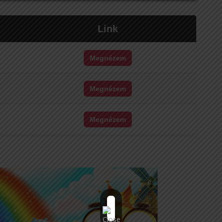
Link
Megnézem
Megnézem
Megnézem