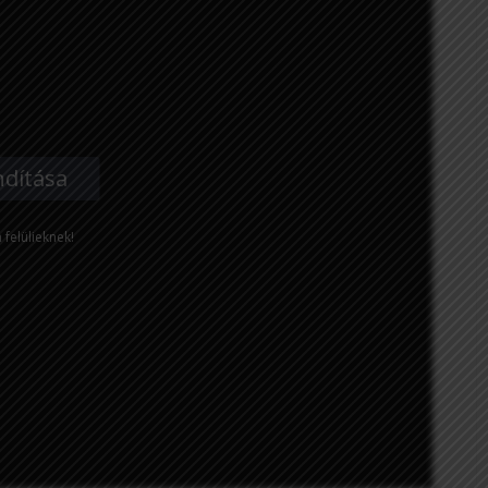
ndítása
 felülieknek!