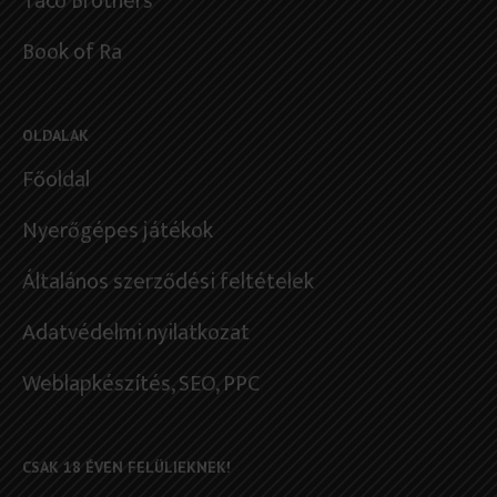
Taco Brothers
Book of Ra
OLDALAK
Főoldal
Nyerőgépes játékok
Általános szerződési feltételek
Adatvédelmi nyilatkozat
Weblapkészítés
, SEO, PPC
CSAK 18 ÉVEN FELÜLIEKNEK!