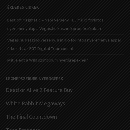
ÉRDEKES CIKKEK
Best of Pragmatic – Napi Verseny: 4,5 millió forintos
nyereményalap a Vegas.hu kaszinó promóciójában
Vegas.hu kaszinó verseny: 8 millió forintos nyereményalappal
érkezett az EGT Digital Tournament
Mit jelent a Wild szimbólum nyerőgépeknél?
LEGNÉPSZERŰBB NYERŐGÉPEK
Dead or Alive 2 Feature Buy
White Rabbit Megaways
The Final Countdown