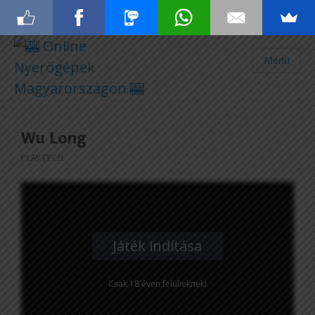
Menü
Wu Long
PLAYTECH
Játék indítása
Csak 18 éven felülieknek!