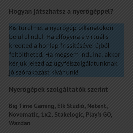
Hogyan játszhatsz a nyerőgéppel?
Kis türelmet a nyerőgép pillanatokon
belül elindul. Ha elfogyna a virtuális
kredited a honlap frissítésével újból
feltöltheted. Ha mégsem indulna, akkor
kérjük jelezd az ügyfélszolgálatunknak.
Jó szórakozást kívánunk!
Nyerőgépek szolgáltatók szerint
Big Time Gaming
,
Elk Stúdió
,
Netent
,
Novomatic
,
1x2,
Stakelogic,
Play'n GO
,
Wazdan