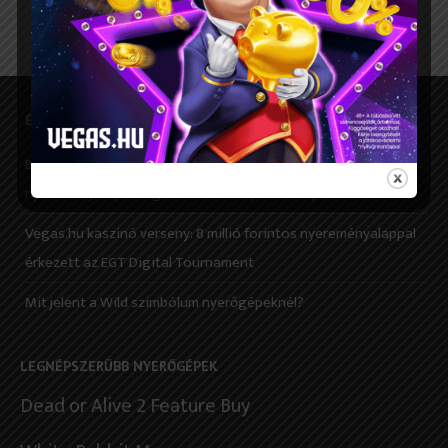
ÉRDEKES CIKKEK
Best of Pragmatic – Napi Verseny: 4,5 millió forintos
nyereményalap a Vegas.hu kaszinó promóciójában
Vegas.hu kaszinó verseny: 8 millió forintos nyereményalappal
érkezett az EGT Digital Tournament
Mit jelent a Wild szimbólum nyerőgépeknél?
LEGNÉPSZERŰBB NYERŐGÉPEK
Dead or Alive 2 Feature Buy