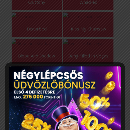
Gluttony
Whacked
Disturbed
Kiss My Chainsaw
Blood And Shadow
Benji Killed In Vegas
Walk Of Shame
Dead Canary
Pearl Harbor
Rock Bottom