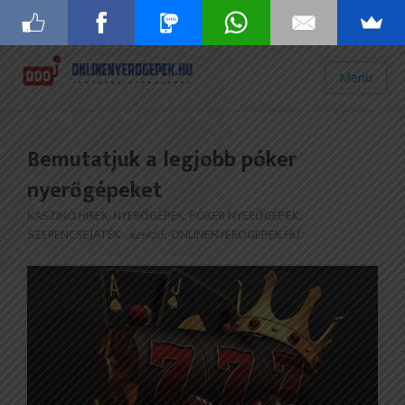
Menü
Bemutatjuk a legjobb póker
nyerőgépeket
KASZINÓ HÍREK
,
NYERŐGÉPEK
,
PÓKER NYERŐGÉPEK
,
SZERENCSEJÁTÉK
szerző:
ONLINENYEROGEPEK.HU