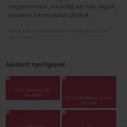
megismerniük. Ha pedig azt már vágják,
jöhetnek a komolyabb játékok.
CÍMKÉK:
BÓNUSZOS NYERŐGÉPEK
,
INGYENES PÖRGETÉSEK
,
VIDEÓ PÓKER
Ajánlott nyerőgépek
1000 Diamond Bet 
Roulette
15 Crystal Roses: A Tale 
Of Love
2 Million Bc
24