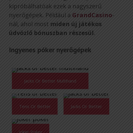
kipróbálhatóak ezek a nagyszerű
nyerőgépek. Például a
GrandCasino
-
nál, ahol most
miden új játékos
üdvözlő bónuszban részesül
.
Ingyenes póker nyerőgépek
Jacks Or Better Multihand
Tens Or Better
Jacks Or Better
Joker Poker