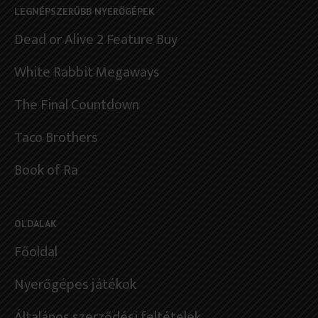
LEGNÉPSZERŰBB NYERŐGÉPEK
Dead or Alive 2 Feature Buy
White Rabbit Megaways
The Final Countdown
Taco Brothers
Book of Ra
OLDALAK
Főoldal
Nyerőgépes játékok
Általános szerződési feltételek