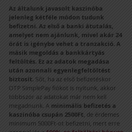
Az általunk javasolt kaszinóba
jelenleg kétféle módon tudunk
befizetni. Az első a banki átutalás,
amelyet nem ajánlunk, mivel akár 24
órát is igénybe vehet a tranzakció. A
másik megoldás a bankkártyás
feltöltés. Ez az adatok megadása
után azonnali egyenlegfeltöltést
biztosít.
Sőt, ha az első befizetéskor
OTP SimplePay fiókot is nyitunk, akkor
többször az adatokat már nem kell
megadnunk. A
minimális befizetés a
kaszinóba csupán 2500Ft
, de érdemes
minimum 5000Ft-ot befizetni, mert erre