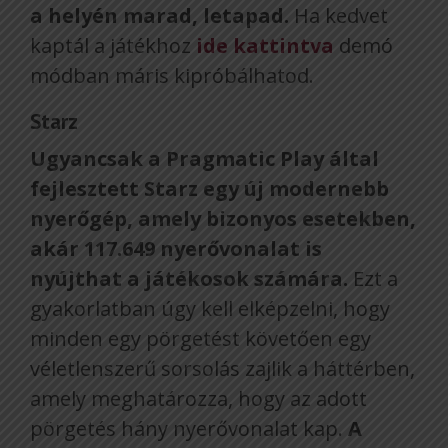
a helyén marad, letapad.
Ha kedvet
kaptál a játékhoz
ide kattintva
demó
módban máris kipróbálhatod.
Starz
Ugyancsak a Pragmatic Play által
fejlesztett Starz egy új modernebb
nyerőgép, amely bizonyos esetekben,
akár 117.649 nyerővonalat is
nyújthat a játékosok számára.
Ezt a
gyakorlatban úgy kell elképzelni, hogy
minden egy pörgetést követően egy
véletlenszerű sorsolás zajlik a háttérben,
amely meghatározza, hogy az adott
pörgetés hány nyerővonalat kap.
A