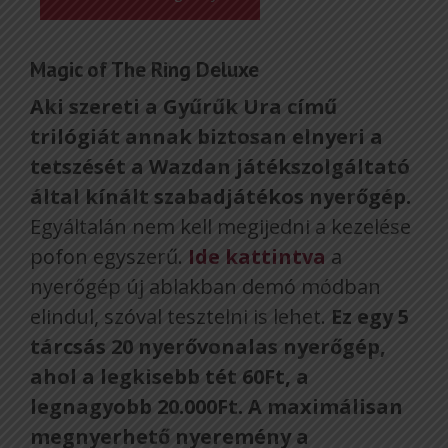
Magic of The Ring Deluxe
Aki szereti a Gyűrűk Ura című
trilógiát annak biztosan elnyeri a
tetszését a Wazdan játékszolgáltató
által kínált szabadjátékos nyerőgép.
Egyáltalán nem kell megijedni a kezelése
pofon egyszerű.
Ide kattintva
a
nyerőgép új ablakban demó módban
elindul, szóval tesztelni is lehet.
Ez egy 5
tárcsás 20 nyerővonalas nyerőgép,
ahol a legkisebb tét 60Ft, a
legnagyobb 20.000Ft. A maximálisan
megnyerhető nyeremény a