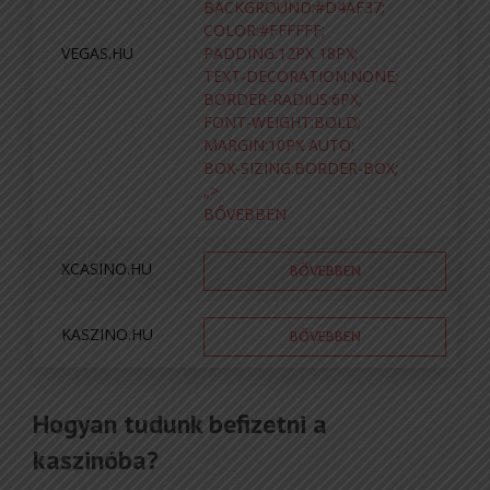
BACKGROUND:#D4AF37;
COLOR:#FFFFFF;
VEGAS.HU
PADDING:12PX 18PX;
TEXT-DECORATION:NONE;
BORDER-RADIUS:6PX;
FONT-WEIGHT:BOLD;
MARGIN:10PX AUTO;
BOX-SIZING:BORDER-BOX;
„>
BŐVEBBEN
XCASINO.HU
BŐVEBBEN
KASZINO.HU
BŐVEBBEN
Hogyan tudunk befizetni a
kaszinóba?