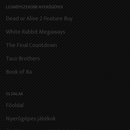
LEGNÉPSZERŰBB NYERŐGÉPEK
Dead or Alive 2 Feature Buy
White Rabbit Megaways
The Final Countdown
Taco Brothers
Book of Ra
OLDALAK
Főoldal
Nyerőgépes játékok