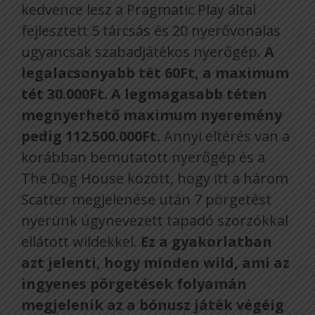
kedvence lesz a Pragmatic Play által
fejlesztett 5 tárcsás és 20 nyerővonalas
ugyancsak szabadjátékos nyerőgép.
A
legalacsonyabb tét 60Ft, a maximum
tét 30.000Ft. A legmagasabb téten
megnyerhető maximum nyeremény
pedig 112.500.000Ft.
Annyi eltérés van a
korábban bemutatott nyerőgép és a
The Dog House között, hogy itt a három
Scatter megjelenése után 7 pörgetést
nyerünk úgynevezett tapadó szorzókkal
ellátott wildekkel.
Ez a gyakorlatban
azt jelenti, hogy minden wild, ami az
ingyenes pörgetések folyamán
megjelenik az a bónusz játék végéig