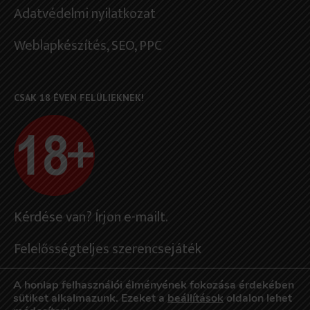
Adatvédelmi nyilatkozat
Weblapkészítés
, SEO, PPC
CSAK 18 ÉVEN FELÜLIEKNEK!
Kérdése van? Írjon e-mailt.
Felelősségteljes szerencsejáték
A honlap felhasználói élményének fokozása érdekében
sütiket alkalmazunk. Ezeket a
beállítások
oldalon lehet