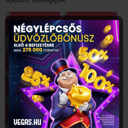
1000 Diamond Bet 
Roulette
15 Crystal Roses: A Tale 
Of Love
2 Million Bc
24
24k Dragon
3 Charms Crush
3 Clown Monty
3 Clowns Scratch