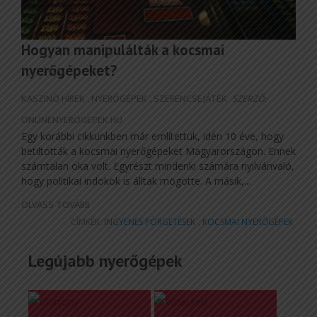
Hogyan manipulálták a kocsmai
nyerőgépeket?
KASZINÓ HÍREK
,
NYERŐGÉPEK
,
SZERENCSEJÁTÉK
SZERZŐ:
ONLINENYEROGEPEK.HU
Egy korábbi cikkünkben már említettük, idén 10 éve, hogy
betiltották a kocsmai nyerőgépeket Magyarországon. Ennek
számtalan oka volt. Egyrészt mindenki számára nyilvánvaló,
hogy politikai indokok is álltak mögötte. A másik,...
OLVASS TOVÁBB
CÍMKÉK:
INGYENES PÖRGETÉSEK
,
KOCSMAI NYERŐGÉPEK
Legújabb nyerőgépek