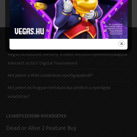
ÉRDEKES CIKKEK
Vegas.hu kaszinó verseny: 8 millió forintos nyereményalappal
érkezett az EGT Digital Tournament
Mit jelent a Wild szimbólum nyerőgépeknél?
Mit jelent és hogyan befolyásolja játékot a nyerőgép
volatilitás?
LEGNÉPSZERŰBB NYERŐGÉPEK
Dead or Alive 2 Feature Buy