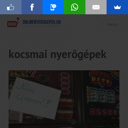
Menü
kocsmai nyerőgépek