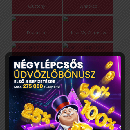
Gluttony
Whacked
Disturbed
Kiss My Chainsaw
Blood And Shadow
Benji Killed In Vegas
Walk Of Shame
Dead Canary
Pearl Harbor
Rock Bottom