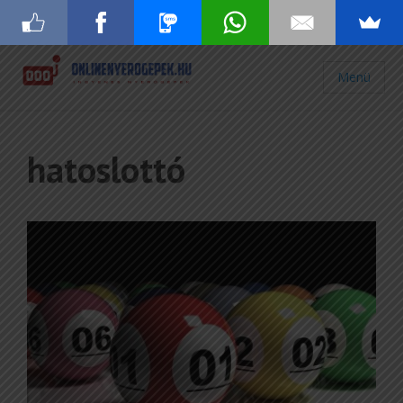
Menü
hatoslottó