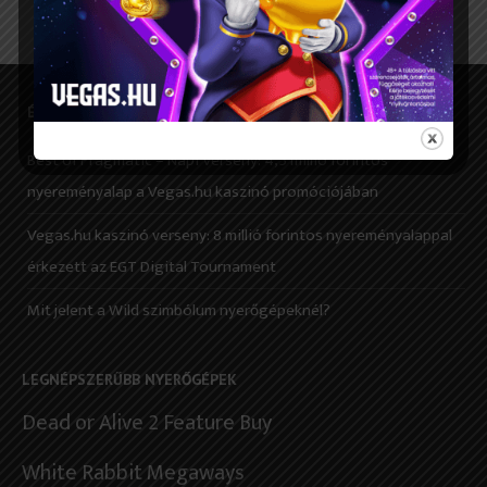
ÉRDEKES CIKKEK
Best of Pragmatic – Napi Verseny: 4,5 millió forintos
nyereményalap a Vegas.hu kaszinó promóciójában
Vegas.hu kaszinó verseny: 8 millió forintos nyereményalappal
érkezett az EGT Digital Tournament
Mit jelent a Wild szimbólum nyerőgépeknél?
LEGNÉPSZERŰBB NYERŐGÉPEK
Dead or Alive 2 Feature Buy
White Rabbit Megaways