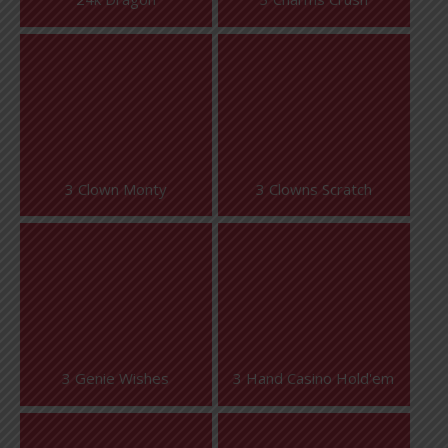
3 Clown Monty
3 Clowns Scratch
3 Genie Wishes
3 Hand Casino Hold'em