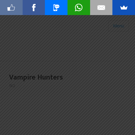
Menü
Vampire Hunters
1X2