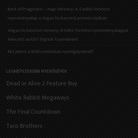
Best of Pragmatic – Napi Verseny: 4,5 millió forintos
nyereményalap a Vegas.hu kaszinó promóciójában
Vegas.hu kaszinó verseny: 8 millió forintos nyereményalappal
érkezett az EGT Digital Tournament
Mit jelent a Wild szimbólum nyerőgépeknél?
LEGNÉPSZERŰBB NYERŐGÉPEK
Dead or Alive 2 Feature Buy
White Rabbit Megaways
The Final Countdown
Taco Brothers