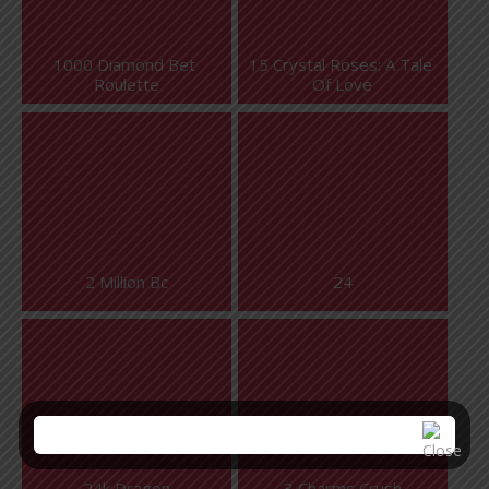
1000 Diamond Bet 
15 Crystal Roses: A Tale 
Roulette
Of Love
2 Million Bc
24
24k Dragon
3 Charms Crush