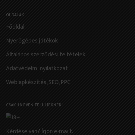
OLDALAK
Főoldal
Nyerőgépes játékok
Általános szerződési feltételek
Adatvédelmi nyilatkozat
Weblapkészítés
, SEO, PPC
CSAK 18 ÉVEN FELÜLIEKNEK!
Kérdése van? Írjon e-mailt.