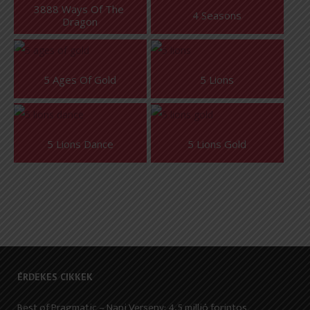
3888 Ways Of The 
4 Seasons
Dragon
5 Ages Of Gold
5 Lions
5 Lions Dance
5 Lions Gold
ÉRDEKES CIKKEK
Best of Pragmatic – Napi Verseny: 4,5 millió forintos