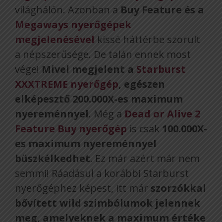
világhálón. Azonban a
Buy Feature és a
Megaways nyerőgépek
megjelenésével
kissé háttérbe szorult
a népszerűsége. De talán ennek most
vége!
Mivel megjelent a
Starburst
XXXTREME nyerőgép
, egészen
elképesztő 200.000X-es maximum
nyereménnyel
. Még a
Dead or Alive 2
Feature Buy nyerőgép
is csak
100.000X-
es maximum nyereménnyel
büszkélkedhet
. Ez már azért már nem
semmi! Ráadásul a korábbi Starburst
nyerőgéphez képest, itt már
szorzókkal
bővített wild szimbólumok jelennek
meg, amelyeknek a maximum értéke