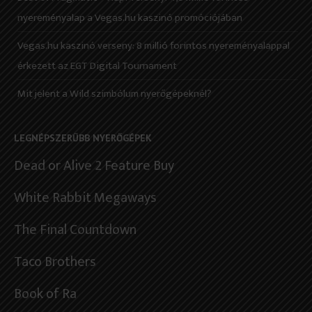
nyereményalap a Vegas.hu kaszinó promóciójában
Vegas.hu kaszinó verseny: 8 millió forintos nyereményalappal
érkezett az EGT Digital Tournament
Mit jelent a Wild szimbólum nyerőgépeknél?
LEGNÉPSZERŰBB NYERŐGÉPEK
Dead or Alive 2 Feature Buy
White Rabbit Megaways
The Final Countdown
Taco Brothers
Book of Ra