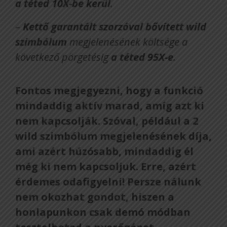
a téted 10X-be kerül
.
–
Kettő garantált szorzóval bővített wild
szimbólum
megjelenésének költsége a
következő pörgetésig
a téted 95X-e
.
Fontos megjegyezni, hogy a funkció
mindaddig aktív marad, amíg azt ki
nem kapcsolják. Szóval, például a 2
wild szimbólum megjelenésének díja,
ami azért húzósabb, mindaddig él
még ki nem kapcsoljuk. Erre, azért
érdemes odafigyelni! Persze nálunk
nem okozhat gondot, hiszen a
honlapunkon csak demó módban