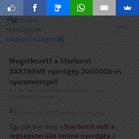
Menü
Megérkezett a Starburst
XXXTREME nyerőgép 200.000X-es
nyereménnyel!
BUY FEATURE
,
KASZINÓ HÍREK
,
NYERŐGÉPEK
szerző:
ONLINENYEROGEPEK.HU
Egy pár éve még a
Starburst volt a
legnépszerűbb online nyerőgép
a