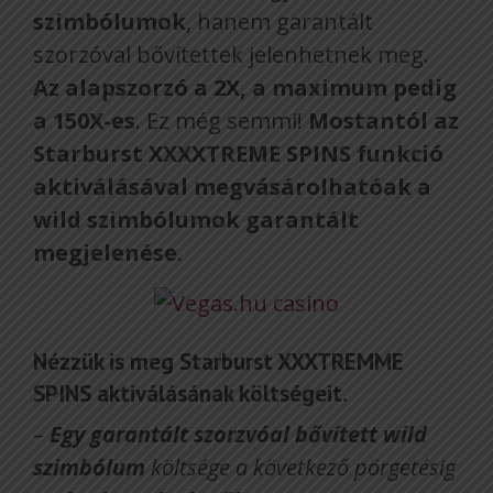
szimbólumok
, hanem garantált
szorzóval bővítettek jelenhetnek meg.
Az alapszorzó a 2X, a maximum pedig
a 150X-es
. Ez még semmi!
Mostantól az
Starburst XXXXTREME SPINS funkció
aktiválásával megvásárolhatóak a
wild szimbólumok garantált
megjelenése
.
Nézzük is meg Starburst XXXTREMME
SPINS aktiválásának költségeit.
–
Egy garantált szorzvóal bővített wild
szimbólum
költsége a következő pörgetésig