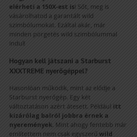
elérheti a 150X-est is
! Sőt, meg is
vásárolhatod a garantált wild
szimbólumokat. Ezáltal akár, már
minden pörgetés wild szimbólummal
indul!
Hogyan kell játszani a Starburst
XXXTREME nyerőgéppel?
Hasonlóan működik, mint az elődje a
Starburst nyerőgép. Egy két
változtatáson azért átesett. Például
itt
kizárólag balról jobbra érnek a
nyeremények
. Mint ahogy fentebb már
említettem nem csak egyszerű
wild