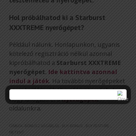
tesztelheted a nyerőgépet.
Hol próbálhatod ki a Starburst
XXXTREME nyerőgépet?
Például nálunk. Honlapunkon, ugyanis
kötelező regisztráció nélkül azonnal
kipróbálhatod a
Starburst XXXTREME
nyerőgépet
.
Ide kattintva azonnal
indul a játék
. Ha további nyerőgépeket
szeretnél kipróbálni, akkor javasoljuk,
hogy látogass el a
nyerőgépek
oldalunkra.
CÍMKÉK:
BÓNUSZ VÁSÁRLÁS
,
BUY BONUS
,
BUY FEATURE
,
NETENT