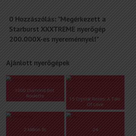
0 Hozzászólás: "
Megérkezett a
Starburst XXXTREME nyerőgép
200.000X-es nyereménnyel!
"
Ajánlott nyerőgépek
1000 Diamond Bet 
Roulette
15 Crystal Roses: A Tale 
Of Love
2 Million Bc
24