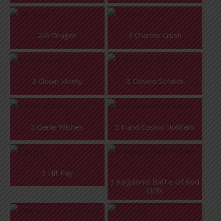
24k Dragon
3 Charms Crush
3 Clown Monty
3 Clowns Scratch
3 Genie Wishes
3 Hand Casino Hold'em
3 Hit Pay
3 Kingdoms Battle Of Red 
Cliffs