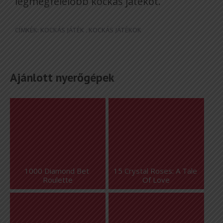
legmegfelelőbb kockás játékot.
CÍMKÉK:
KOCKÁS JÁTÉK
,
KOCKÁS JÁTÉKOK
Ajánlott nyerőgépek
1000 Diamond Bet 
15 Crystal Roses: A Tale 
Roulette
Of Love