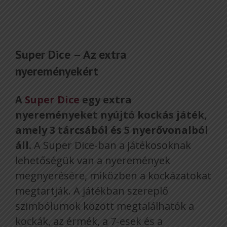
Super Dice – Az extra
nyereményekért
A
Super Dice
egy extra
nyereményeket nyújtó kockás játék,
amely 3 tárcsából és 5 nyerővonalból
áll.
A Super Dice-ban a játékosoknak
lehetőségük van a nyeremények
megnyerésére, miközben a kockázatokat
megtartják. A játékban szereplő
szimbólumok között megtalálhatók a
kockák, az érmék, a 7-esek és a