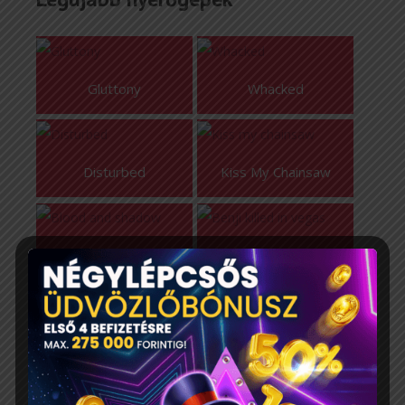
Gluttony
Whacked
Disturbed
Kiss My Chainsaw
Blood And Shadow
Benji Killed In Vegas
Walk Of Shame
Dead Canary