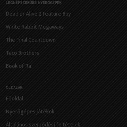
LEGNÉPSZERŰBB NYERŐGÉPEK
Dead or Alive 2 Feature Buy
White Rabbit Megaways
The Final Countdown
Taco Brothers
Book of Ra
OLDALAK
Főoldal
Nyerőgépes játékok
Általános szerződési feltételek