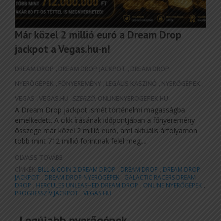
Már közel 2 millió euró a Dream Drop
jackpot a Vegas.hu-n!
DREAM DROP
,
DREAM DROP JACKPOT
,
DREAM DROP
NYERŐGÉPEK
,
FŐNYEREMÉNY
,
LEGÁLIS KASZINÓ
,
NYERŐGÉPEK
,
VEGAS
,
VEGAS.HU
SZERZŐ:
ONLINENYEROGEPEK.HU
A Dream Drop jackpot ismét történelmi magasságba
emelkedett. A cikk írásának időpontjában a főnyeremény
összege már közel 2 millió euró, ami aktuális árfolyamon
több mint 712 millió forintnak felel meg....
OLVASS TOVÁBB
CÍMKÉK:
BILL & COIN 2 DREAM DROP
,
DREAM DROP
,
DREAM DROP
JACKPOT
,
DREAM DROP NYERŐGÉPEK
,
GALACTIC RACERS DREAM
DROP
,
HERCULES UNLEASHED DREAM DROP
,
ONLINE NYERŐGÉPEK
,
PROGRESSZÍV JACKPOT
,
VEGAS.HU
Legújabb nyerőgépek