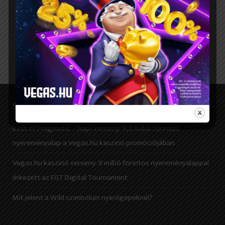
Pearl Harbor
Rock Bottom
ÉRDEKES CIKKEK
Best of Pragmatic – Napi Verseny: 4,5 millió forintos
nyereményalap a Vegas.hu kaszinó promóciójában
Vegas.hu kaszinó verseny: 8 millió forintos nyereményalappal
érkezett az EGT Digital Tournament
Mit jelent a Wild szimbólum nyerőgépeknél?