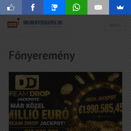
Menü
Főnyeremény