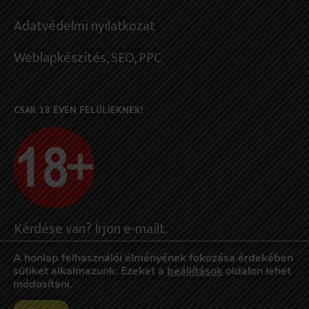
Adatvédelmi nyilatkozat
Weblapkészítés
, SEO, PPC
CSAK 18 ÉVEN FELÜLIEKNEK!
Kérdése van? Írjon e-mailt.
Felelősségteljes szerencsejáték
A honlap felhasználói élményének fokozása érdekében
sütiket alkalmazunk. Ezeket a
beállítások
oldalon lehet
módosítani.