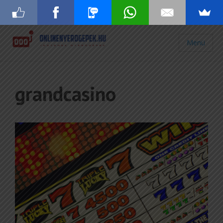
Menü
grandcasino