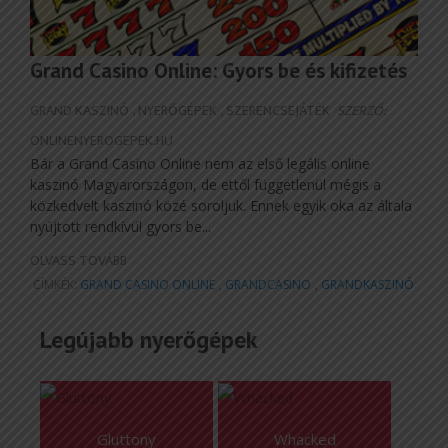
Grand Casino Online: Gyors be és kifizetés
GRAND KASZINÓ
,
NYERŐGÉPEK
,
SZERENCSEJÁTÉK
SZERZŐ:
ONLINENYEROGEPEK.HU
Bár a Grand Casino Online nem az első legális online
kaszinó Magyarországon, de ettől függetlenül mégis a
közkedvelt kaszinó közé soroljuk. Ennek egyik oka az általa
nyújtott rendkívül gyors be...
OLVASS TOVÁBB
CÍMKÉK:
GRAND CASINO ONLINE
,
GRANDCASINO
,
GRANDKASZINÓ
Legújabb nyerőgépek
Gluttony
Whacked