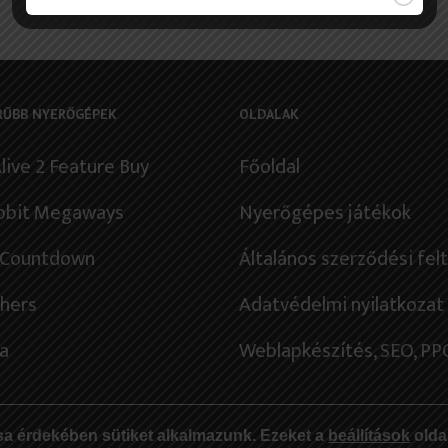
RŰBB NYERŐGÉPEK
OLDALAK
live 2 Feature Buy
Főoldal
bbit Megaways
Nyerőgépes játékok
l Countdown
Általános szerződési fel
thers
Adatvédelmi nyilatkozat
a
Weblapkészítés
, SEO, PP
sa érdekében sütiket alkalmazunk. Ezeket a
beállítások
olda