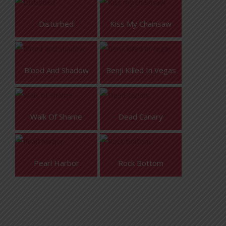
Disturbed
Kiss My Chainsaw
Blood And Shadow
Benji Killed In Vegas
Walk Of Shame
Dead Canary
Pearl Harbor
Rock Bottom