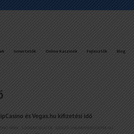
ek
Ismertetők
Online Kaszinók
Fejlesztők
Blog
ő
ipCasino és Vegas.hu kifizetési idő
ZINÓ HÍREK
,
SZERENCSEJÁTÉK
SZERZŐ:
ONLINENYEROGEPEK.HU