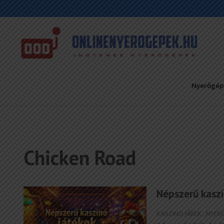
Nyerőgép
Chicken Road
Népszerű kasz
KASZINÓ HÍREK
,
NYER