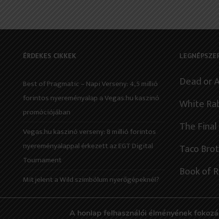
ÉRDEKES CIKKEK
LEGNÉPSZE
Dead or A
Best of Pragmatic – Napi Verseny: 4,5 millió
forintos nyereményalap a Vegas.hu kaszinó
White Ra
promóciójában
The Fina
Vegas.hu kaszinó verseny: 8 millió forintos
nyereményalappal érkezett az EGT Digital
Taco Bro
Tournament
Book of R
Mit jelent a Wild szimbólum nyerőgépeknél?
A honlap felhasználói élményének fokozá