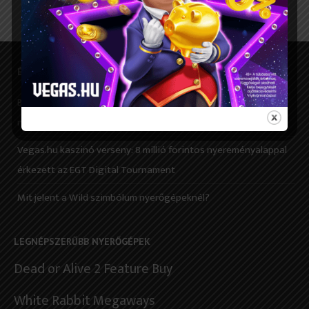
ÉRDEKES CIKKEK
Best of Pragmatic – Napi Verseny: 4,5 millió forintos
nyereményalap a Vegas.hu kaszinó promóciójában
Vegas.hu kaszinó verseny: 8 millió forintos nyereményalappal
érkezett az EGT Digital Tournament
Mit jelent a Wild szimbólum nyerőgépeknél?
LEGNÉPSZERŰBB NYERŐGÉPEK
Dead or Alive 2 Feature Buy
White Rabbit Megaways