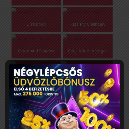
Disturbed
Kiss My Chainsaw
Blood And Shadow
Benji Killed In Vegas
Walk Of Shame
Dead Canary
Pearl Harbor
Rock Bottom