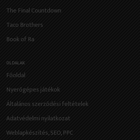
The Final Countdown
Taco Brothers
Book of Ra
OLDALAK
Főoldal
Nyerőgépes játékok
Általános szerződési feltételek
Adatvédelmi nyilatkozat
Weblapkészítés
, SEO, PPC