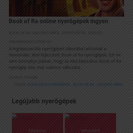
Book of Ra online nyerőgépek ingyen
BOOK OF RA
,
KASZINÓ HÍREK
,
NYERŐGÉPEK
SZERZŐ:
ONLINENYEROGEPEK.HU
A legnépszerűbb nyerőgépek táborába tartoznak a
Novomatic által fejlesztett Book of Ra nyerőgépek. Ezt mi
sem bizonyítja jobban, hogy az első klasszikus Book of Ra
nyerőgép óta, már számos változata...
OLVASS TOVÁBB
CÍMKÉK:
BÓNUSZOS NYERŐGÉPEK
,
BOOK OF RA
,
KASZINÓ HÍREK
Legújabb nyerőgépek
Gluttony
Whacked