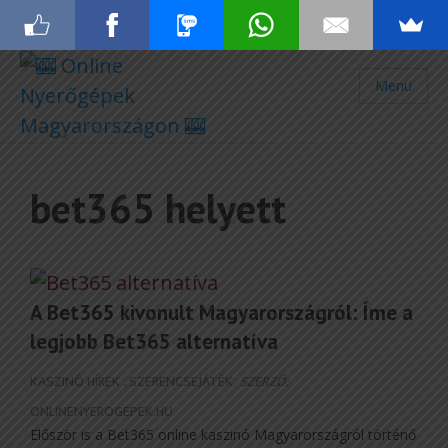
Menü
bet365 helyett
A Bet365 kivonult Magyarországról: Íme a
legjobb Bet365 alternatíva
KASZINÓ HÍREK
,
SZERENCSEJÁTÉK
SZERZŐ:
ONLINENYEROGEPEK.HU
Először is a Bet365 online kaszinó Magyarországról történő