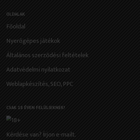
OLDALAK
Főoldal
Nyerőgépes játékok
Általános szerződési feltételek
Adatvédelmi nyilatkozat
Weblapkészítés
, SEO, PPC
CSAK 18 ÉVEN FELÜLIEKNEK!
Kérdése van? Írjon e-mailt.