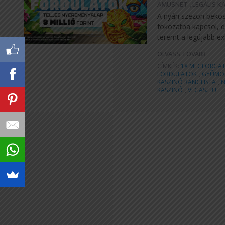
AMUSNET
,
LEGÁLIS K
A nyári szezon bekös
fokozatba kapcsol, 
teremt a legújabb ex
OLVASS TOVÁBB
CÍMKÉK:
1X MEGFORGA
FORDULATOK
,
GYÜMÖL
KASZINÓ RANGLISTA
,
N
KASZINÓ
,
VEGAS.HU