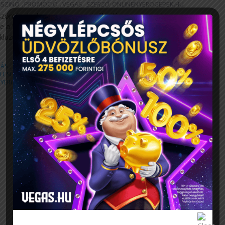
ASZINÓ
,
PROMÓCIÓ
,
VEGAS
SZERZŐ:
ONLINENYEROGEPEK.HU
zöntével a hazai online kaszinók világa is magasabb
de a Vegas.hu most minden eddiginél forróbb hangulatot
kluzív bajnokságával. Megérkezett a Forró Fordulatok...
TÁS
,
AMUSNET
,
AMUSNET INTERACTIVE
,
EGT NYERŐGÉPEK
,
FORRÓ
CSÖS NYERŐGÉP
,
KASZINÓ BÓNUSZ
,
KASZINÓ PROMÓCIÓ
,
YERŐGÉP VERSENY
,
ONLINE NYERŐGÉPEK
,
SZERENCSEJÁTÉK
,
VEGAS