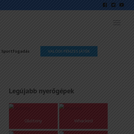
Sportfogadás
VALÓDI PÉNZES JÁTÉK
Legújabb nyerőgépek
Gluttony
Whacked