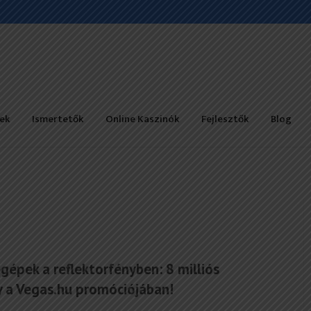
ek
Ismertetők
Online Kaszinók
Fejlesztők
Blog
épek a reflektorfényben: 8 milliós
 a Vegas.hu promóciójában!