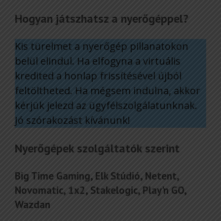
Hogyan játszhatsz a nyerőgéppel?
Kis türelmet a nyerőgép pillanatokon
belül elindul. Ha elfogyna a virtuális
kredited a honlap frissítésével újból
feltöltheted. Ha mégsem indulna, akkor
kérjük jelezd az ügyfélszolgálatunknak.
Jó szórakozást kívánunk!
Nyerőgépek szolgáltatók szerint
Big Time Gaming
,
Elk Stúdió
,
Netent
,
Novomatic
,
1x2,
Stakelogic,
Play'n GO
,
Wazdan