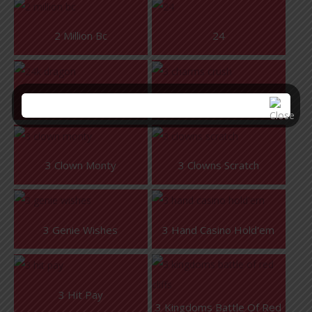
2 Million Bc
24
24k Dragon
3 Charms Crush
3 Clown Monty
3 Clowns Scratch
3 Genie Wishes
3 Hand Casino Hold'em
3 Hit Pay
3 Kingdoms Battle Of Red 