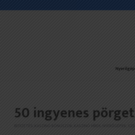
Nyerőgép
50 ingyenes pörge
BEFIZETÉS
,
KASZINÓ BÓNUSZOK
,
KASZINÓ HÍREK
,
NYERŐGÉPEK
,
SZE