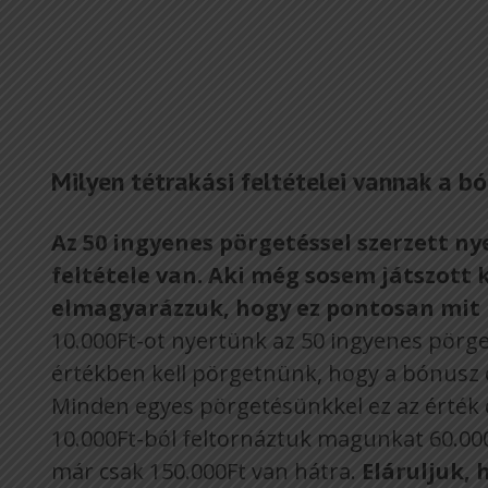
Milyen tétrakási feltételei vannak a b
Az 50 ingyenes pörgetéssel szerzett 
feltétele van.
Aki még sosem játszott 
elmagyarázzuk, hogy ez pontosan mit i
10.000Ft-ot nyertünk az 50 ingyenes pörget
értékben kell pörgetnünk, hogy a bónusz
Minden egyes pörgetésünkkel ez az érték c
10.000Ft-ból feltornáztuk magunkat 60.000F
már csak 150.000Ft van hátra.
Eláruljuk,