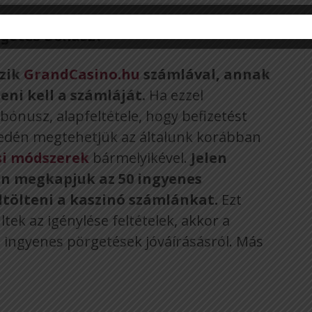
rgetés bónusz?
zik
GrandCasino.hu
számlával, annak
eni kell a számláját.
Ha ezzel
bónusz, alapfeltétele, hogy befizetést
edén megtehetjük az általunk korábban
si módszerek
bármelyikével.
Jelen
en megkapjuk az 50 ingyenes
ltölteni a kaszinó számlánkat.
Ezt
tek az igénylése feltételek, akkor a
z ingyenes pörgetések jóváírásásról. Más