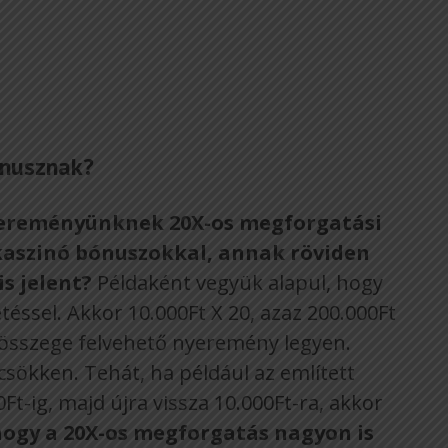
ónusznak?
nyereményünknek 20X-os megforgatási
kaszinó bónuszokkal, annak röviden
s jelent?
Példaként vegyük alapul, hogy
éssel. Akkor 10.000Ft X 20, azaz 200.000Ft
 összege felvehető nyeremény legyen.
sökken. Tehát, ha például az említett
t-ig, majd újra vissza 10.000Ft-ra, akkor
 hogy a 20X-os megforgatás nagyon is