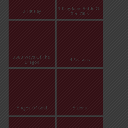
3 Kingdoms Battle Of 
3 Hit Pay
Red Cliffs
3888 Ways Of The 
4 Seasons
Dragon
5 Ages Of Gold
5 Lions