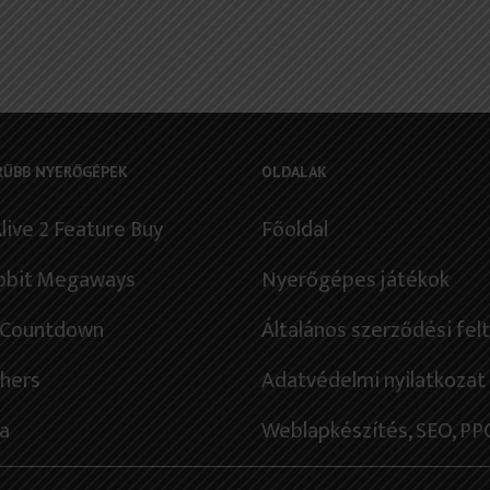
RŰBB NYERŐGÉPEK
OLDALAK
live 2 Feature Buy
Főoldal
bbit Megaways
Nyerőgépes játékok
l Countdown
Általános szerződési fel
thers
Adatvédelmi nyilatkozat
a
Weblapkészítés
, SEO, PP