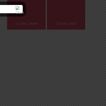
5 Lions Dance
5 Lions Gold