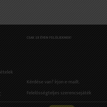
CSAK 18 ÉVEN FELÜLIEKNEK!
tételek
Kérdése van? Írjon e-mailt.
Felelősségteljes szerencsejáték
C