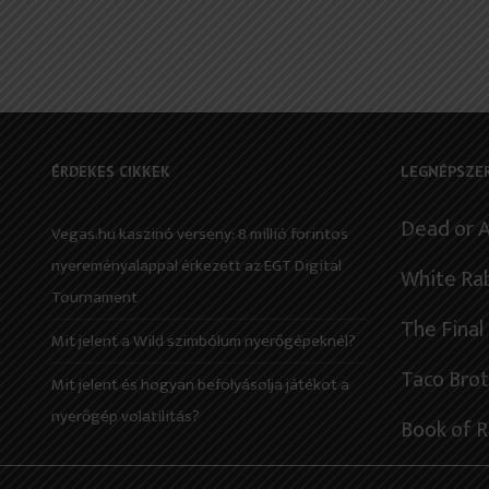
ÉRDEKES CIKKEK
LEGNÉPSZE
Dead or A
Vegas.hu kaszinó verseny: 8 millió forintos
nyereményalappal érkezett az EGT Digital
White Ra
Tournament
The Fina
Mit jelent a Wild szimbólum nyerőgépeknél?
Taco Bro
Mit jelent és hogyan befolyásolja játékot a
nyerőgép volatilitás?
Book of R