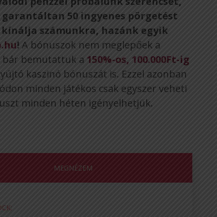
valódi pénzzel próbálunk szerencsét,
n garantáltan 50 ingyenes pörgetést
 kínálja számunkra, hazánk egyik
.hu
!
A bónuszok nem meglepőek a
n bár bemutattuk a
150%-os, 100.000Ft-ig
yújtó kaszinó bónuszát is. Ezzel azonban
ódon minden játékos csak egyszer veheti
szt minden héten igényelhetjük.
MEGNÉZEM
OCK;