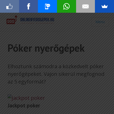
Menü
Póker nyerőgépek
Elhoztunk számodra a közkedvelt póker
nyerőgépeket. Vajon sikerül megfognod
az 5 egyformát?
Jackpot poker