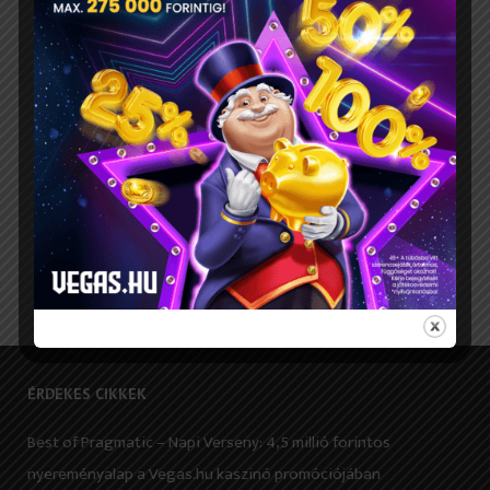
Walk Of Shame
Dead Canary
Pearl Harbor
Rock Bottom
ÉRDEKES CIKKEK
Best of Pragmatic – Napi Verseny: 4,5 millió forintos
nyereményalap a Vegas.hu kaszinó promóciójában