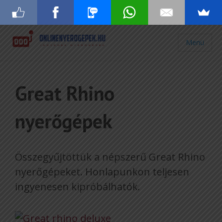
Menü
Great Rhino
nyerőgépek
Összegyűjtöttük a népszerű Great Rhino
nyerőgépeket. Honlapunkon teljesen
ingyenesen kipróbálhatók.