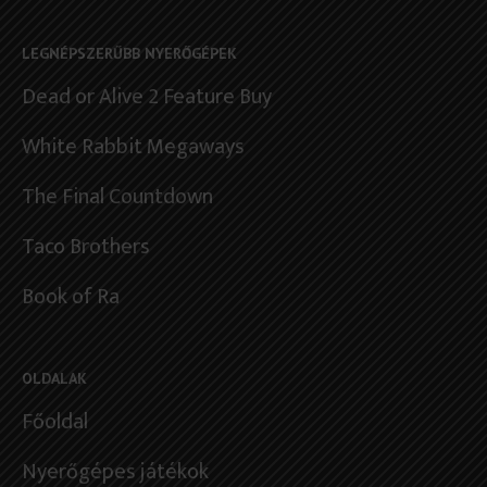
LEGNÉPSZERŰBB NYERŐGÉPEK
Dead or Alive 2 Feature Buy
White Rabbit Megaways
The Final Countdown
Taco Brothers
Book of Ra
OLDALAK
Főoldal
Nyerőgépes játékok