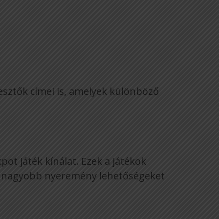
lesztők címei is, amelyek különböző
pot játék kínálat. Ezek a játékok
k nagyobb nyeremény lehetőségeket