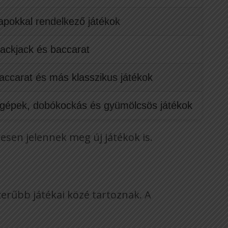
pokkal rendelkező játékok
blackjack és baccarat
baccarat és más klasszikus játékok
rőgépek, dobókockás és gyümölcsös játékok
esen jelennek meg új játékok is.
erűbb játékai közé tartoznak. A