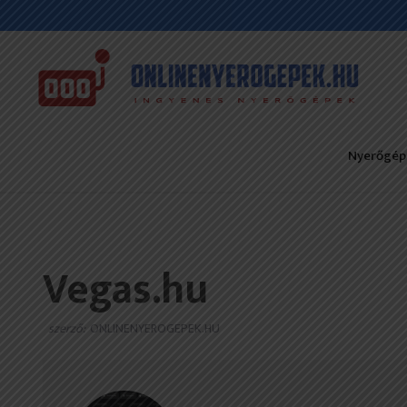
Nyerőgép
Vegas.hu
szerző:
ONLINENYEROGEPEK.HU