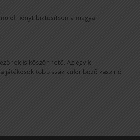
zinó élményt biztosítson a magyar
ezőnek is köszönhető. Az egyik
n a játékosok több száz különböző kaszinó