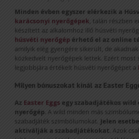
Minden évben egyszer elérkezik a Hús
karácsonyi nyerőgépek
, talán részben 
készített az alkalomhoz illő húsvéti nyerő
húsvéti nyerőgép
érhető el az online 
amilyik elég gyengére sikerült, de akadnak
közkedvelt nyerőgépek lettek. Ezért most 
legjobbjára értékelt húsvéti nyerőgépet a
Milyen bónuszokat kínál az Easter Egg
Az
Easter Eggs
egy szabadjátékos wild 
nyerőgép
. A wild minden más szimbólumot 
szabadjáték szimbólumokat.
Jelen esetb
aktiválják a szabadjátékokat
. Azok cs