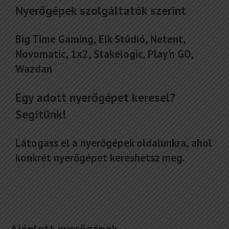
Nyerőgépek szolgáltatók szerint
Big Time Gaming
,
Elk Stúdió
,
Netent
,
Novomatic
,
1x2,
Stakelogic,
Play'n GO
,
Wazdan
Egy adott nyerőgépet keresel?
Segítünk!
Látogass el a
nyerőgépek
oldalunkra, ahol
konkrét nyerőgépet kereshetsz meg.
Ajánlott nyerőgépek