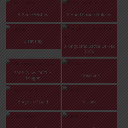
3 Genie Wishes
3 Hand Casino Hold'em
3 Hit Pay
3 Kingdoms Battle Of Red 
Cliffs
3888 Ways Of The 
4 Seasons
Dragon
5 Ages Of Gold
5 Lions